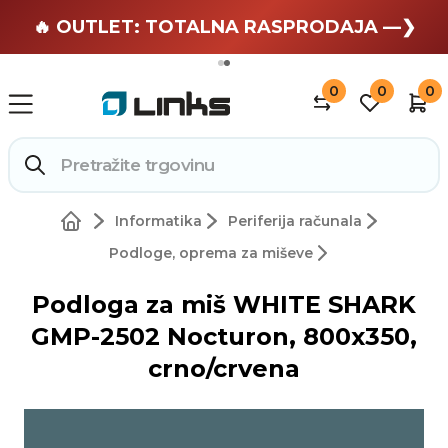
🏄 Zaslužuješ odmor —❯
🔥 OUTLET: TOTALNA RASPRODAJA —❯
0
0
0
Informatika
Periferija računala
Podloge, oprema za miševe
Podloga za miš WHITE SHARK
GMP-2502 Nocturon, 800x350,
crno/crvena