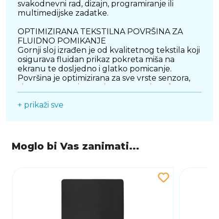
svakodnevni rad, dizajn, programiranje ili
multimedijske zadatke.
OPTIMIZIRANA TEKSTILNA POVRŠINA ZA
FLUIDNO POMIKANJE
Gornji sloj izrađen je od kvalitetnog tekstila koji
osigurava fluidan prikaz pokreta miša na
ekranu te dosljedno i glatko pomicanje.
Površina je optimizirana za sve vrste senzora,
čime omogućuje precizno praćenje pokreta
bez trzaja ili zastoja. Ovakva struktura pruža
+ prikaži sve
idealan balans između brzine i kontrole, što
znači da podloga jednako dobro odgovara
igračima koji preferiraju brze poteze, ali i onima
koji traže maksimalnu preciznost u svakom
detalju. Dugotrajnom upotrebom zadržava
Moglo bi Vas zanimati...
svoja svojstva, čime osigurava pouzdane
performanse kroz vrijeme.
STABILNOST KOJA PRATI SVAKI POKRET
Donji sloj izrađen je od protuklizne gume koja
čvrsto prianja uz površinu stola. Bez obzira na
intenzitet korištenja, podloga ostaje stabilna i
na mjestu, sprječavajući neželjeno pomicanje