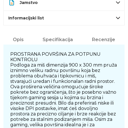
Jamstvo
Informacijski list
Opis
Specifikacija
Recenzije
PROSTRANA POVRŠINA ZA POTPUNU
KONTROLU
Podloga za miš dimenzija 900 x 300 mm pruža
iznimno veliku radnu površinu koja bez
problema obuhvaća i tipkovnicu i miš,
stvarajući uredan i funkcionalan radni prostor.
Ova proširena veličina omogućuje široke
pokrete bez ograničenja, što je posebno važno
tijekom gaming sesija u kojima su brzina i
preciznost presudni. Bilo da preferiraš niske ili
visoke DPI postavke, imat ćeš dovoljno
prostora za precizno ciljanje i brze reakcije bez
potrebe za stalnim podizanjem miša. Osim za
gaming, velika površina idealna je i za