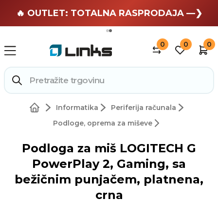
🏄 Zaslužuješ odmor —❯
🔥 OUTLET: TOTALNA RASPRODAJA —❯
0
0
0
Informatika
Periferija računala
Podloge, oprema za miševe
Podloga za miš LOGITECH G
PowerPlay 2, Gaming, sa
bežičnim punjačem, platnena,
crna