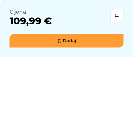
Cijena
109,99 €
Dodaj
Rastuća POWERPLAY 2
obitelj
Iskoristite naslijeđe inovacija s 11 kompatibilnih
Logitech G miševa, a još ih više dolazi —