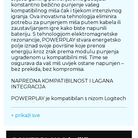
konstantno bežično punjenje vašeg
kompatibilnog miša čak i tijekom intenzivnog
igranja. Ova inovativna tehnologija eliminira
potrebu za punjenjem miša putem kabela ili
zaustavljanjem igre kako biste napunili
bateriju. S tehnologijom elektromagnetske
rezonancije, POWERPLAY stvara energetsko
polje iznad svoje površine koje prenosi
energiju kroz zrak prema modulu punjenja
ugrađenom u kompatibilni miš. Time se
osigurava da vaš miš uvijek ostane napunjen –
bez prekida, bez kompromisa.
NAPREDNA KOMPATIBILNOST I LAGANA
INTEGRACIJA
POWERPLAY je kompatibilan s nizom Logitech
G bežičnih miševa, uključujući modele G502 X
PLUS, G Pro X Superlight 2, G903, G703 i G502
+ prikaži sve
Lightspeed, što omogućuje jednostavno
integriranje s postojećim hardverom. U paketu
dolazi i POWERCORE modul koji se
jednostavno postavlja na mjesto standardnog