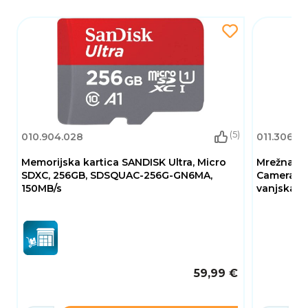
(5)
010.904.028
011.306.12
Memorijska kartica SANDISK Ultra, Micro
Mrežna n
SDXC, 256GB, SDSQUAC-256G-GN6MA,
Camera CW
150MB/s
vanjska
59,99 €