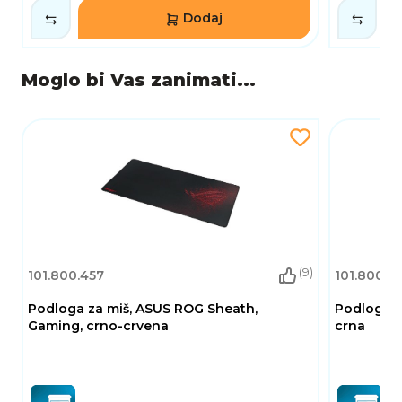
Dodaj
Moglo bi Vas zanimati...
(9)
101.800.457
101.800.4
Podloga za miš, ASUS ROG Sheath,
Podloga z
Gaming, crno-crvena
crna