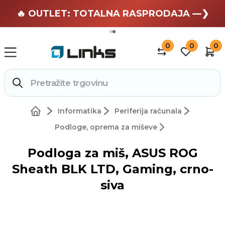
🏄 Zaslužuješ odmor —❯
🔥 OUTLET: TOTALNA RASPRODAJA —❯
0
0
0
Informatika
Periferija računala
Podloge, oprema za miševe
Podloga za miš, ASUS ROG
Sheath BLK LTD, Gaming, crno-
siva