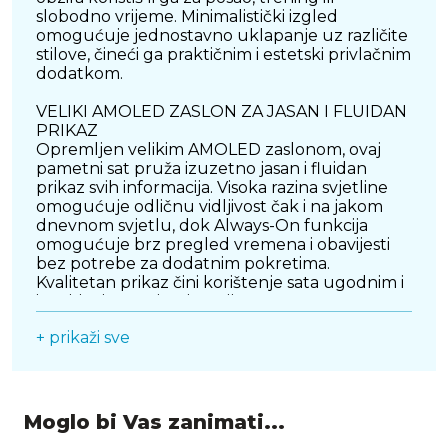
slobodno vrijeme. Minimalistički izgled
omogućuje jednostavno uklapanje uz različite
stilove, čineći ga praktičnim i estetski privlačnim
dodatkom.
VELIKI AMOLED ZASLON ZA JASAN I FLUIDAN
PRIKAZ
Opremljen velikim AMOLED zaslonom, ovaj
pametni sat pruža izuzetno jasan i fluidan
prikaz svih informacija. Visoka razina svjetline
omogućuje odličnu vidljivost čak i na jakom
dnevnom svjetlu, dok Always-On funkcija
omogućuje brz pregled vremena i obavijesti
bez potrebe za dodatnim pokretima.
Kvalitetan prikaz čini korištenje sata ugodnim i
intuitivnim u svim situacijama.
+ prikaži sve
DUGOTRAJNA BATERIJA ZA BEZBRIŽNO
KORIŠTENJE
Jedna od ključnih prednosti ovog modela je
dugotrajna baterija koja omogućuje
višednevno korištenje bez potrebe za čestim
Moglo bi Vas zanimati...
punjenjem. Optimiziran sustav rada osigurava