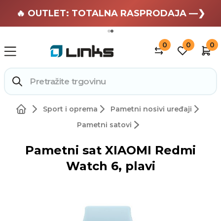
🏄 Zaslužuješ odmor —❯
🔥 OUTLET: TOTALNA RASPRODAJA —❯
0
0
0
Sport i oprema
Pametni nosivi uređaji
Pametni satovi
Pametni sat XIAOMI Redmi
Watch 6, plavi