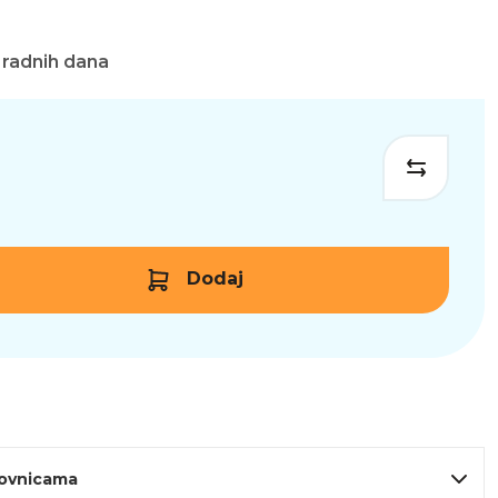
 radnih dana
Dodaj
lovnicama