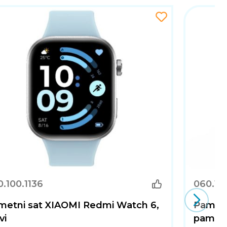
.100.1136
060.10
metni sat XIAOMI Redmi Watch 6,
Pametn
vi
pametne