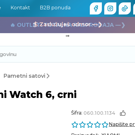
e
Kontakt
B2B ponuda
🏄 Zaslužuješ odmor —❯
🔥 OUTLET: TOTALNA RASPRODAJA —❯
Pametni satovi
 Watch 6, crni
Šifra:
060.100.1134
Napišite p