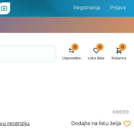
Registracija
Prijava
0
0
0
Usporedba
Lista želja
Košarica
68699
rvu recenziju
Dodajte na listu želja