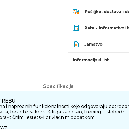
Pošiljke, dostava i d
Rate - informativni 
Jamstvo
Informacijski list
Specifikacija
TREBU
na i naprednih funkcionalnosti koje odgovaraju potreba
a, bez obzira koristiš li ga za posao, trening ili slobodn
 praktičnim i estetski privlačnim dodatkom.
KAZ