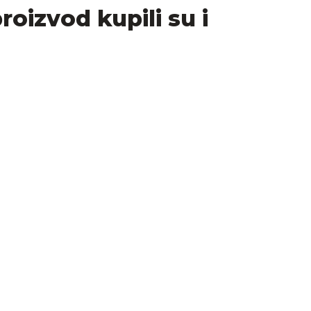
proizvod kupili su i
korisnike koji traže moderan, pouzdan i funkcionalan pam
cije čine ga idealnim suputnikom za svakodnevni život i a