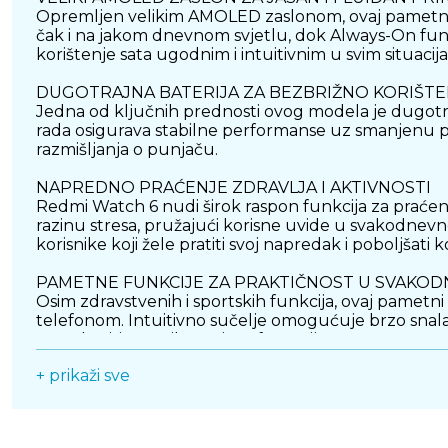
Opremljen velikim AMOLED zaslonom, ovaj pametni sat
čak i na jakom dnevnom svjetlu, dok Always-On funk
korištenje sata ugodnim i intuitivnim u svim situacij
DUGOTRAJNA BATERIJA ZA BEZBRIŽNO KORIŠTE
Jedna od ključnih prednosti ovog modela je dugotr
rada osigurava stabilne performanse uz smanjenu pot
razmišljanja o punjaču.
NAPREDNO PRAĆENJE ZDRAVLJA I AKTIVNOSTI
Redmi Watch 6 nudi širok raspon funkcija za praćenje z
razinu stresa, pružajući korisne uvide u svakodnevno 
korisnike koji žele pratiti svoj napredak i poboljšati k
PAMETNE FUNKCIJE ZA PRAKTIČNOST U SVAKO
Osim zdravstvenih i sportskih funkcija, ovaj pametni 
telefonom. Intuitivno sučelje omogućuje brzo snal
sata vlastitim navikama i preferencijama.
+ prikaži sve
IZDRŽLJIV DIZAJN ZA AKTIVAN NAČIN ŽIVOTA
Sat je izrađen kako bi izdržao svakodnevne izazove
tijekom različitih aktivnosti, uključujući i one u k