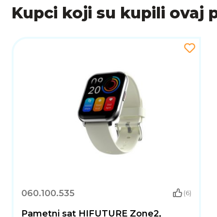
SAŽETAK
Kupci koji su kupili ovaj 
Xiaomi Redmi Watch 6 predstavlja izvrstan izbor za 
napredno praćenje zdravlja i praktične pametne funk
060.100.535
(6)
Pametni sat HIFUTURE Zone2,