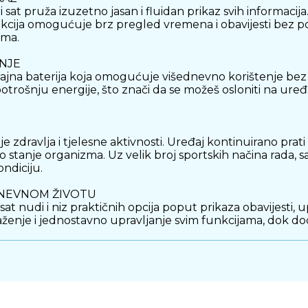
 pruža izuzetno jasan i fluidan prikaz svih informacija. 
cija omogućuje brz pregled vremena i obavijesti bez po
ama.
NJE
ajna baterija koja omogućuje višednevno korištenje bez
rošnju energije, što znači da se možeš osloniti na uređa
dravlja i tjelesne aktivnosti. Uređaj kontinuirano prati ot
stanje organizma. Uz velik broj sportskih načina rada, sa
ondiciju.
DNEVNOM ŽIVOTU
sat nudi i niz praktičnih opcija poput prikaza obavijesti
aženje i jednostavno upravljanje svim funkcijama, dok d
, uključujući treninge i boravak na otvorenom. Vodootp
ontaktu s vodom. Kvalitetna izrada osigurava dugotrajnost 