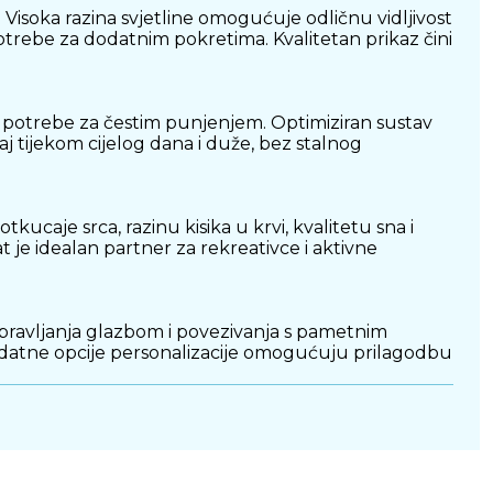
Visoka razina svjetline omogućuje odličnu vidljivost
trebe za dodatnim pokretima. Kvalitetan prikaz čini
 potrebe za čestim punjenjem. Optimiziran sustav
j tijekom cijelog dana i duže, bez stalnog
kucaje srca, razinu kisika u krvi, kvalitetu sna i
t je idealan partner za rekreativce i aktivne
, upravljanja glazbom i povezivanja s pametnim
odatne opcije personalizacije omogućuju prilagodbu
orna konstrukcija omogućuje bezbrižno korištenje
i pouzdan rad u svim uvjetima.