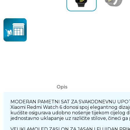
Opis
MODERAN PAMETNI SAT ZA SVAKODNEVNU UPO
Xiaomi Redmi Watch 6 donosi spoj elegantnog dizaj
kućište osigurava udobno nošenje tijekom cijelog dan
jednostavno uklapanje uz različite stilove, čineći ga
VELIKI AMOLED ZASLON ZA JASAN I FLUIDAN PRI