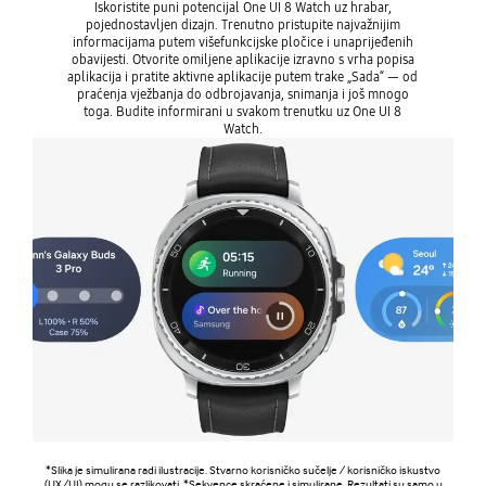
Iskoristite puni potencijal One UI 8 Watch uz hrabar,
pojednostavljen dizajn. Trenutno pristupite najvažnijim
informacijama putem višefunkcijske pločice i unaprijeđenih
obavijesti. Otvorite omiljene aplikacije izravno s vrha popisa
aplikacija i pratite aktivne aplikacije putem trake „Sada“ — od
praćenja vježbanja do odbrojavanja, snimanja i još mnogo
toga. Budite informirani u svakom trenutku uz One UI 8
Watch.
*Slika je simulirana radi ilustracije. Stvarno korisničko sučelje / korisničko iskustvo
(UX/UI) mogu se razlikovati. *Sekvence skraćene i simulirane. Rezultati su samo u