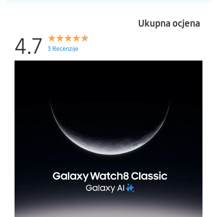
g odaje dojam luksuza i čvrstoće, dok safirno
staklo na prednjoj strani štiti zaslon od
Ukupna ocjena
ogrebotina i udaraca. Sat dolazi s poznatim
rotirajućim prstenom koji omogućuje
4.7
intuitivno upravljanje i odaje počast klasičnom
3 Recenzije
mehaničkom dizajnu. Uz IP68 otpornost na
vodu i prašinu te usklađenost s vojnim
standardom MIL-STD-810H*, Galaxy Watch 8
Classic je spreman za sve izazove – od
poslovnog sastanka do avanture u prirodi.
VRHUNSKI SUPER AMOLED ZASLON
Opremljen 1.34-inčnim Super AMOLED
zaslonom visoke razlučivosti od 438 x 438
piksela i gustoće od 327 ppi, ovaj pametni sat
pruža besprijekornu vidljivost u svim uvjetima.
Sa svjetlinom do 3000 nita, informacije ostaju
jasno vidljive čak i pod izravnim sunčevim
svjetlom. Safirna zaštita osigurava
dugovječnost i otpornost na svakodnevne
izazove.
NAJNAPREDNIJI HARDVER I SOFTVER