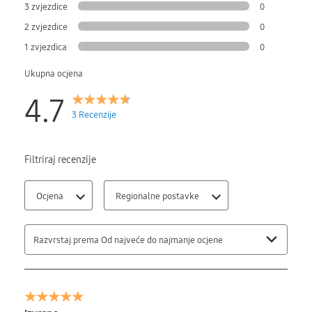
3 zvjezdice
0
2 zvjezdice
0
1 zvjezdica
0
Ukupna ocjena
4.7
3 Recenzije
Filtriraj recenzije
Ocjena
Regionalne postavke
Razvrstaj prema Od najveće do najmanje ocjene