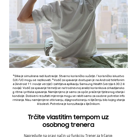
*Slika je simulirana radi ilustracije. Stvarno korisničko sučelje / korisničko iskustvo
(UX/UI) mogu se razlikovati. *Vodič za spavanje dostupan je na Android telefonim
a (Android 11 i novije verzije) i zahtijeva aplikaciju Samsung Health (verzija 6.30.2 ili
novija). Vodič za spavanje temelji se na trodnevnoj analizi korisnikova cirkadijansko
g ritma i pritiska spavanja. Namijenjeno je samo za opće praćenje tjelesnog stanja i
kondicije. Dobiveni rezultati mjerenja mogu se rabiti samo za osobne potrebe info
rmiranja. Nisu namijenjene otkrivanju, dijagnosticiranju ni liječenju bilo kojeg stanja
ili bolesti. Potrebna je konzultacija s liječnikom.
Trčite vlastitim tempom uz
osobnog trenera
Napredujte na pravi način uz funkciju Trener za trčanje.