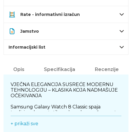
Rate - informativni izračun
Jamstvo
Informacijski list
Opis
Specifikacija
Recenzije
VJEČNA ELEGANCIJA SUSREĆE MODERNU
TEHNOLOGIJU – KLASIKA KOJA NADMAŠUJE
OČEKIVANJA
Samsung Galaxy Watch 8 Classic spaja
tradicionalnu estetiku vrhunskog ručnog sata
s najsuvremenijom pametnom tehnologijom.
Njegovo robusno kućište od nehrđajućeg
+ prikaži sve
čelika dimenzija 46.4 x 46 x 10.6 mm i težine 63.5