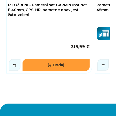
IZLOŽBENI - Pametni sat GARMIN Instinct
Pametni s
E 40mm, GPS, HR, pametne obavijesti,
45mm, GPS
žuto-zeleni
319,99 €
Dodaj