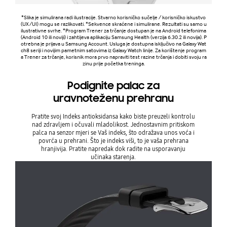
*Slika je simulirana radi ilustracije. Stvarno korisničko sučelje / korisničko iskustvo
(UX/UI) mogu se razlikovati. *Sekvence skraćene i simulirane. Rezultati su samo u
ilustrativne svrhe. *Program Trener za trčanje dostupan je na Android telefonima
(Android 10 ili noviji) i zahtijeva aplikaciju Samsung Health (verzija 6.30.2 ili novija). P
otrebna je prijava u Samsung Account. Usluga je dostupna isključivo na Galaxy Wat
ch8 seriji i novijim pametnim satovima iz Galaxy Watch linije. Za korištenje program
a Trener za trčanje, korisnik mora prvo napraviti test razine trčanja i dobiti svoju ra
zinu prije početka treninga.
Podignite palac za
uravnoteženu prehranu
Pratite svoj Indeks antioksidansa kako biste preuzeli kontrolu
nad zdravljem i očuvali mladolikost. Jednostavnim pritiskom
palca na senzor mjeri se Vaš indeks, što odražava unos voća i
povrća u prehrani. Što je indeks viši, to je vaša prehrana
hranjivija. Pratite napredak dok radite na usporavanju
učinaka starenja.