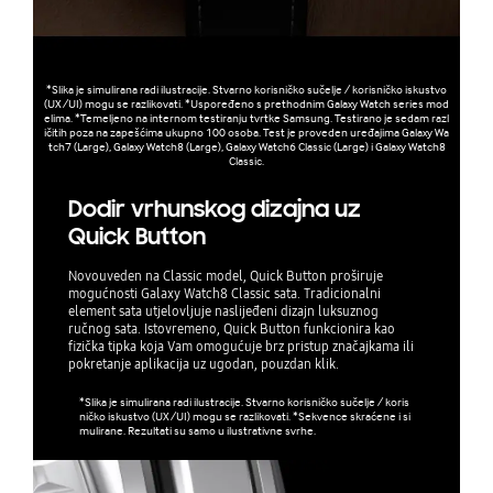
*Slika je simulirana radi ilustracije. Stvarno korisničko sučelje / korisničko iskustvo
(UX/UI) mogu se razlikovati. *Uspoređeno s prethodnim Galaxy Watch series mod
elima. *Temeljeno na internom testiranju tvrtke Samsung. Testirano je sedam razl
ičitih poza na zapešćima ukupno 100 osoba. Test je proveden uređajima Galaxy Wa
tch7 (Large), Galaxy Watch8 (Large), Galaxy Watch6 Classic (Large) i Galaxy Watch8
Classic.
Dodir vrhunskog dizajna uz
Quick Button
Novouveden na Classic model, Quick Button proširuje
mogućnosti Galaxy Watch8 Classic sata. Tradicionalni
element sata utjelovljuje naslijeđeni dizajn luksuznog
ručnog sata. Istovremeno, Quick Button funkcionira kao
fizička tipka koja Vam omogućuje brz pristup značajkama ili
pokretanje aplikacija uz ugodan, pouzdan klik.
*Slika je simulirana radi ilustracije. Stvarno korisničko sučelje / koris
ničko iskustvo (UX/UI) mogu se razlikovati. *Sekvence skraćene i si
mulirane. Rezultati su samo u ilustrativne svrhe.