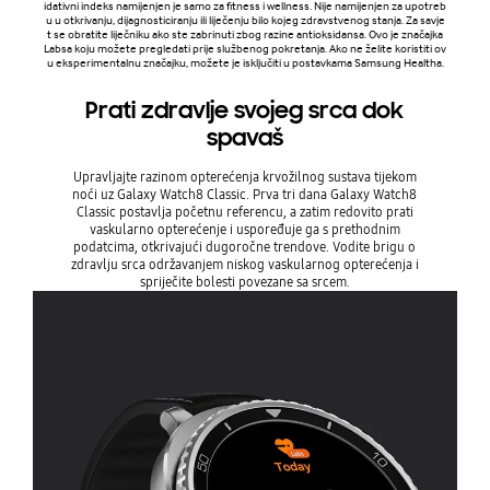
idativni indeks namijenjen je samo za fitness i wellness. Nije namijenjen za upotreb
u u otkrivanju, dijagnosticiranju ili liječenju bilo kojeg zdravstvenog stanja. Za savje
t se obratite liječniku ako ste zabrinuti zbog razine antioksidansa. Ovo je značajka
Labsa koju možete pregledati prije službenog pokretanja. Ako ne želite koristiti ov
u eksperimentalnu značajku, možete je isključiti u postavkama Samsung Healtha.
Prati zdravlje svojeg srca dok
spavaš
Upravljajte razinom opterećenja krvožilnog sustava tijekom
noći uz Galaxy Watch8 Classic. Prva tri dana Galaxy Watch8
Classic postavlja početnu referencu, a zatim redovito prati
vaskularno opterećenje i uspoređuje ga s prethodnim
podatcima, otkrivajući dugoročne trendove. Vodite brigu o
zdravlju srca održavanjem niskog vaskularnog opterećenja i
spriječite bolesti povezane sa srcem.