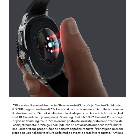
*Slika je simulirana radi ilustracije. Stvarno korisničko sučelje / korisničko iskustvo
(UX/UI) mogu se razlikovati. *Sekvence skraćene i simulirane. Rezultati su samo u
ilustrativne svrhe. *Antioksidativni indeks dostupan je na Android telefonima (And
roid 10 ili noviji) i zahtijeva aplikaciju Samsung Health (v6.30.2 ili novija). Potrebna je
prijava na Samsung račun. *Za mjerenje postavite središte prsta na senzor na str
ažnjoj strani sata i držite ga 5 sekundi. Iako se antioksidativni indeks može mjeriti
bilo kojim prstom, preporučuje se palac za najtočniji rezultat. *Ponovljeno mjerenj
e zbog neujednačene teksture kože može dovesti do različitih rezultata. *Antioks