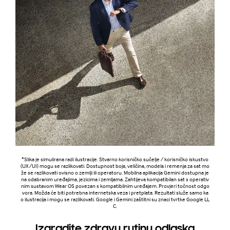
*Slika je simulirana radi ilustracije. Stvarno korisničko sučelje / korisničko iskustvo
(UX/UI) mogu se razlikovati. Dostupnost boja, veličina, modela i remenja za sat mo
že se razlikovati ovisno o zemlji ili operatoru. Mobilna aplikacija Gemini dostupna je
na odabranim uređajima, jezicima i zemljama. Zahtijeva kompatibilan sat s operativ
nim sustavom Wear OS povezan s kompatibilnim uređajem. Provjeri točnost odgo
vora. Možda će biti potrebna internetska veza i pretplata. Rezultati služe samo ka
o ilustracija i mogu se razlikovati. Google i Gemini zaštitni su znaci tvrtke Google LL
C.
Izgradite zdravu rutinu odlaska