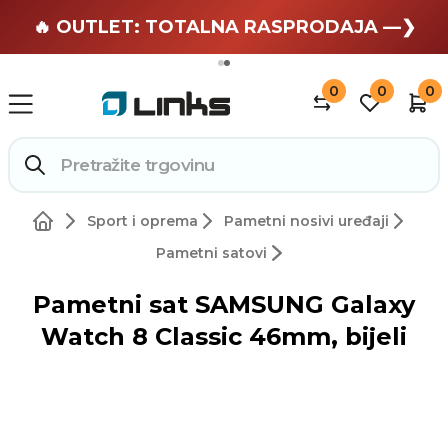
🏄 Zaslužuješ odmor —❯
🔥 OUTLET: TOTALNA RASPRODAJA —❯
0
0
0
Sport i oprema
Pametni nosivi uređaji
Pametni satovi
Pametni sat SAMSUNG Galaxy
Watch 8 Classic 46mm, bijeli