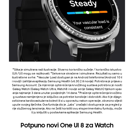
*Slika je simulirana radi ilustracije. Stvarno korisničko sučelje / korisničko iskustvo
(UX/UI) mogu se razlikovati. *Sekvence skraćene i simulirane. Rezultati su samo u
ilustrativne svrhe. *Vascular Load dostupan je na Android telefonima (Android 10 il
i noviji) i zahtijeva aplikaciju Samsung Health (v6.30.2 ili novija). Potrebna je prijava u
Samsung Account. Za mjerenje opterećenja krvožilnog sustava potrebno je nositi
Galaxy Watch (Galaxy Watch Ultra, Watch8 i novije serije Galaxy Watch) tijekom spav
anja najmanje 3 dana unutar posljednjih 14 dana. *Praćenje opterećenja krvožilno
g sustava namijenjeno je isključivo za potrebe kondicije i dobrobiti. Ako ti je dijagn
osticirana kardiovaskularna bolest ili si u oporavku nakon operacije, obvezno slijedi
upute svojeg liječnika. Ova funkcija dio je „Labs” značajki i dostupna je za pregled p
rije službenog lansiranja. Ako ne želiš koristiti ovu eksperimentalnu funkciju, može
š ju isključiti u postavkama aplikacije Samsung Health.
Potpuno novi One UI 8 za Watch