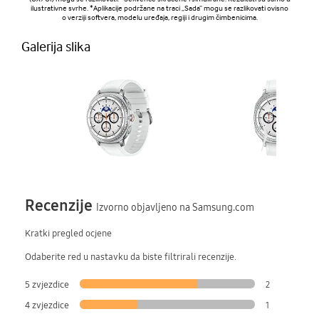
ilustrativne svrhe. *Aplikacije podržane na traci „Sada” mogu se razlikovati ovisno
o verziji softvera, modelu uređaja, regiji i drugim čimbenicima.
Galerija slika
Recenzije
Izvorno objavljeno na Samsung.com
Kratki pregled ocjene
Odaberite red u nastavku da biste filtrirali recenzije.
5 zvjezdice
2
4 zvjezdice
1