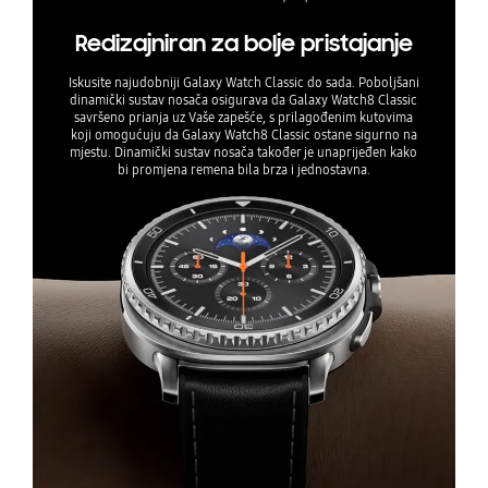
Samsung Galaxy Watch 8 Classic nudi savršen
Redizajniran za bolje pristajanje
balans između tradicionalnog izgleda i
napredne pametne tehnologije. Sa svojim
Iskusite najudobniji Galaxy Watch Classic do sada. Poboljšani
sofisticiranim dizajnom, moćnim hardverom,
dinamički sustav nosača osigurava da Galaxy Watch8 Classic
savršeno prianja uz Vaše zapešće, s prilagođenim kutovima
sveobuhvatnim zdravstvenim značajkama i
koji omogućuju da Galaxy Watch8 Classic ostane sigurno na
naprednim mogućnostima povezivanja, ovaj
mjestu. Dinamički sustav nosača također je unaprijeđen kako
sat je savršen izbor za korisnike koji cijene
bi promjena remena bila brza i jednostavna.
klasičnu estetiku bez kompromisa po pitanju
funkcionalnosti.