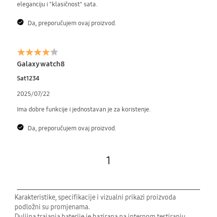
eleganciju i "klasičnost" sata.
Da, preporučujem ovaj proizvod.
Galaxy watch8
Sat1234
2025/07/22
Ima dobre funkcije i jednostavan je za koristenje.
Da, preporučujem ovaj proizvod.
1
Karakteristike, specifikacije i vizualni prikazi proizvoda
podložni su promjenama.
Duljina trajanja baterije je bazirana na internom testiranju