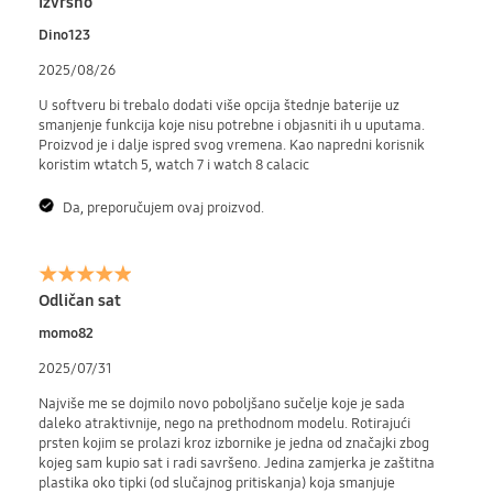
Izvrsno
Dino123
2025/08/26
U softveru bi trebalo dodati više opcija štednje baterije uz
smanjenje funkcija koje nisu potrebne i objasniti ih u uputama.
Proizvod je i dalje ispred svog vremena. Kao napredni korisnik
koristim wtatch 5, watch 7 i watch 8 calacic
Da, preporučujem ovaj proizvod.
Odličan sat
momo82
2025/07/31
Najviše me se dojmilo novo poboljšano sučelje koje je sada
daleko atraktivnije, nego na prethodnom modelu. Rotirajući
prsten kojim se prolazi kroz izbornike je jedna od značajki zbog
kojeg sam kupio sat i radi savršeno. Jedina zamjerka je zaštitna
plastika oko tipki (od slučajnog pritiskanja) koja smanjuje