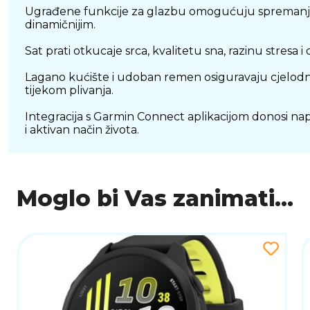
Ugrađene funkcije za glazbu omogućuju spremanje i 
dinamičnijim.
Sat prati otkucaje srca, kvalitetu sna, razinu stresa i
Lagano kućište i udoban remen osiguravaju cjelod
tijekom plivanja.
Integracija s Garmin Connect aplikacijom donosi nap
i aktivan način života.
Moglo bi Vas zanimati...