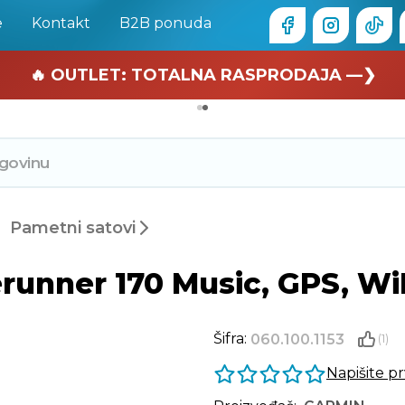
e
Kontakt
B2B ponuda
🏄 Zaslužuješ odmor —❯
🔥 OUTLET: TOTALNA RASPRODAJA —❯
Pametni satovi
nner 170 Music, GPS, WiFi
Šifra:
060.100.1153
(1)
Napišite p