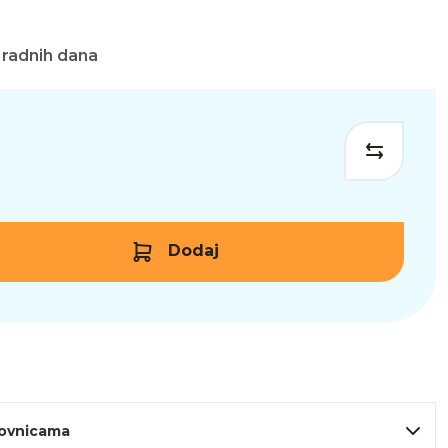
 radnih dana
Dodaj
lovnicama