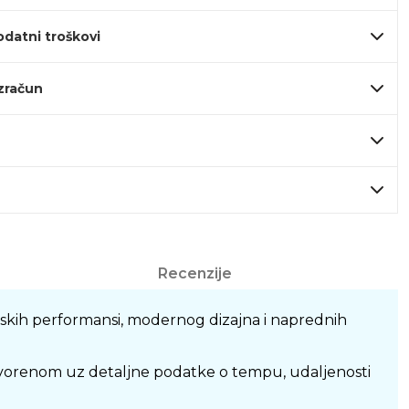
odatni troškovi
izračun
Recenzije
tskih performansi, modernog dizajna i naprednih
otvorenom uz detaljne podatke o tempu, udaljenosti