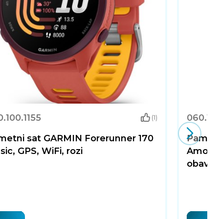
.100.1155
060.10
(1)
metni sat GARMIN Forerunner 170
Pametn
ic, GPS, WiFi, rozi
Amole
obavijes