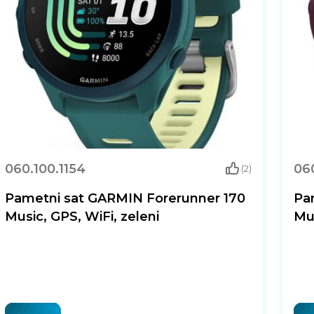
060.100.1154
060
(2)
Pametni sat GARMIN Forerunner 170
Pa
Music, GPS, WiFi, zeleni
Mus