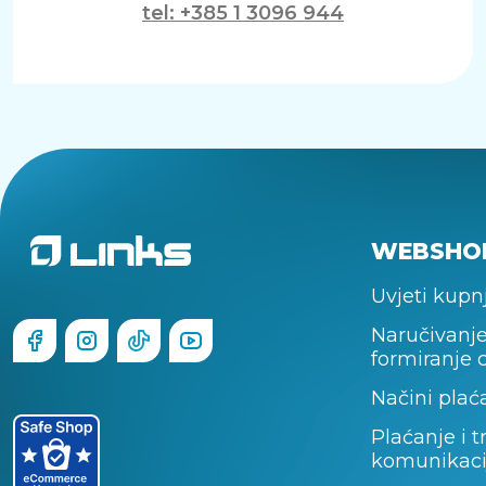
tel: +385 1 3096 944
WEBSHO
Uvjeti kupn
Naručivanje
formiranje 
Načini plać
Plaćanje i t
komunikaci