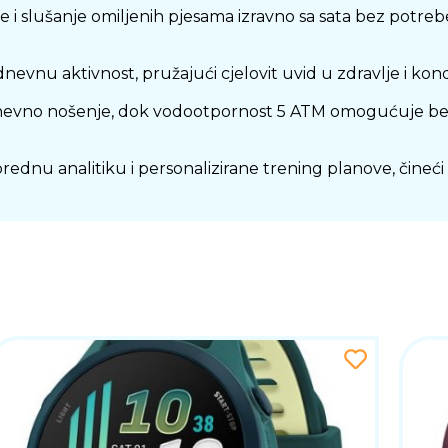
slušanje omiljenih pjesama izravno sa sata bez potrebe 
 dnevnu aktivnost, pružajući cjelovit uvid u zdravlje i kond
nevno nošenje, dok vodootpornost 5 ATM omogućuje bezb
rednu analitiku i personalizirane trening planove, čine