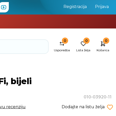
Registracija
Prijava
0
0
0
Usporedba
Lista želja
Košarica
, bijeli
010-03920-11
rvu recenziju
Dodajte na listu želja