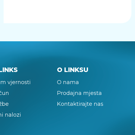
LINKS
O LINKSU
m vjernosti
O nama
ačun
Prodajna mjesta
žbe
Kontaktirajte nas
ni nalozi