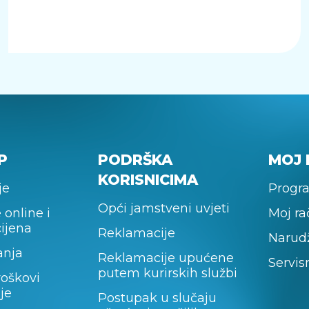
P
PODRŠKA
MOJ 
KORISNICIMA
je
Progra
Opći jamstveni uvjeti
 online i
Moj r
cijena
Reklamacije
Narud
anja
Reklamacije upućene
Servis
putem kurirskih službi
roškovi
je
Postupak u slučaju