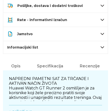
Pošiljke, dostava i dodatni troškovi
Rate - informativni izračun
Jamstvo
Informacijski list
Opis
Specifikacija
Recenzije
NAPREDNI PAMETNI SAT ZA TRČANJE I
AKTIVAN NAČIN ŽIVOTA
Huawei Watch GT Runner 2 osmišljen je za
korisnike koji žele precizno pratiti svoje
aktivnosti i unaprijediti rezultate treninga. Ovaj
pametni sat kombinira moderan dizajn,
napredne sportske funkcije i visoku razinu