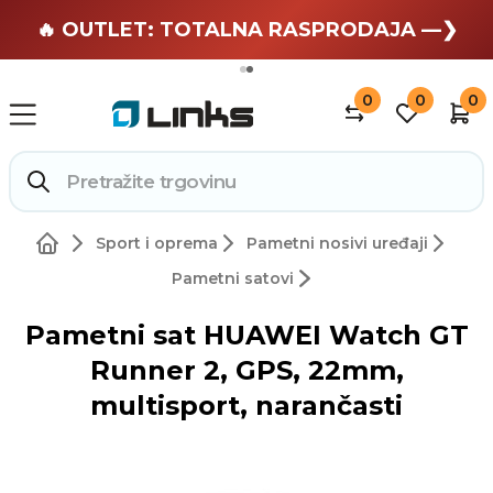
🏄 Zaslužuješ odmor —❯
🔥 OUTLET: TOTALNA RASPRODAJA —❯
0
0
0
Sport i oprema
Pametni nosivi uređaji
Pametni satovi
Pametni sat HUAWEI Watch GT
Runner 2, GPS, 22mm,
multisport, narančasti