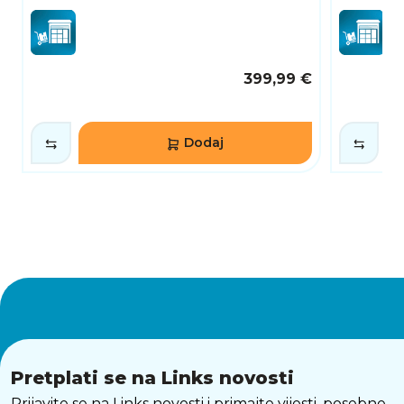
dok ergonomičan dizajn savršeno pristaje na
zapešće. Idealan je za svakodnevnu uporabu,
ali i za intenzivne treninge gdje je udobnost
ključna.
399,99 €
NAPREDNE SPORTSKE FUNKCIJE I ANALIZA
TRENINGA
Ovaj model nudi širok raspon funkcija za
Dodaj
praćenje aktivnosti, uključujući analizu trčanja,
mjerenje kondicije i praćenje različitih
parametara poput tempa i opterećenja. Uz
inteligentne preporuke i planove treninga,
korisnici mogu lakše postaviti ciljeve i pratiti
napredak. Sat djeluje kao osobni trener koji
pomaže u optimizaciji svakog treninga.
DUGOTRAJNA BATERIJA ZA NEPREKIDNO
KORIŠTENJE
Jedna od najvažnijih prednosti ovog sata je
dugotrajna baterija koja omogućuje
višednevno korištenje bez potrebe za čestim
punjenjem. To je posebno korisno za korisnike
Pretplati se na Links novosti
koji su stalno u pokretu ili treniraju na
Prijavite se na Links novosti i primajte vijesti, posebne
otvorenom, gdje pristup punjenju nije uvijek