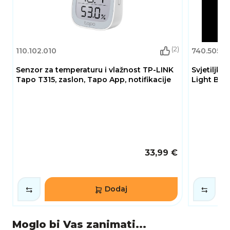
(2)
110.102.010
740.505.0
Senzor za temperaturu i vlažnost TP-LINK
Svjetiljk
Tapo T315, zaslon, Tapo App, notifikacije
Light Bar
33,99 €
Dodaj
Moglo bi Vas zanimati...