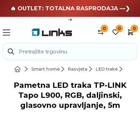
🏄 Zaslužuješ odmor —❯
🔥 OUTLET: TOTALNA RASPRODAJA —❯
0
0
0
Smart home
Rasvjeta
LED trake
Pametna LED traka TP-LINK
Tapo L900, RGB, daljinski,
glasovno upravljanje, 5m