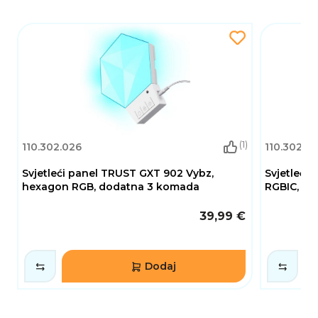
(1)
110.302.026
110.302.0
Svjetleći panel TRUST GXT 902 Vybz,
Svjetleći
hexagon RGB, dodatna 3 komada
RGBIC, zid
39,99 €
Dodaj