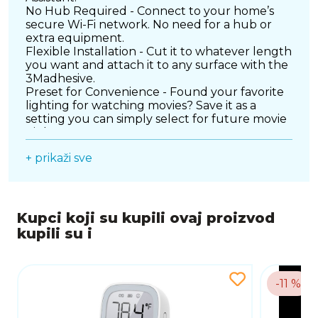
No Hub Required - Connect to your home’s
secure Wi-Fi network. No need for a hub or
extra equipment.
Flexible Installation - Cut it to whatever length
you want and attach it to any surface with the
3Madhesive.
Preset for Convenience - Found your favorite
lighting for watching movies? Save it as a
setting you can simply select for future movie
nights.
Schedule & Timer - Create schedules and
+ prikaži sve
count plans to turn on/off with the
brightness/color you set.
Away Mode - Simulate someone being at
home to frighten away, unwanted visitors.
Kupci koji su kupili ovaj proizvod
kupili su i
-11 %