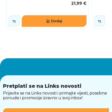
vašem prostoru. Kompaktne dimenzije (182 x
21,99 €
128 x 35 mm) omogućuju diskretno
postavljanje uređaja u bilo koji prostor.
ZAKLJUČAK
Dodaj
TP-Link TL-WR840N pruža izvrsnu ravnotežu
između performansi, funkcionalnosti i cijene. S
brzim bežičnim brzinama, višestrukim načinima
rada i jednostavnim upravljanjem, ovaj router
idealan je izbor za kućne korisnike i male
urede koji traže pouzdano mrežno rješenje.
Pretplati se na Links novosti
Prijavite se na Links novosti i primajte vijesti, posebne
ponude i promocije izravno u svoj inbox!