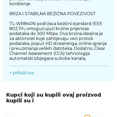
korištenje.
BRZA I STABILNA BEŽIČNA POVEZIVOST
TL-WR840N podržava bežični standard IEEE
802.11n, omogućujući brzine prijenosa
podataka do 300 Mbps. Ova brzina idealna je
za aktivnosti koje zahtijevaju veći protok
podataka, poput HD streaminga, online igranja
i preuzimanja velikih datoteka. Dodatno, Clear
Channel Assessment (CCA) tehnologija
automatski izbjegava sukobe kanala,
osiguravajući stabilnu bežičnu vezu bez
smetnji.
+ prikaži sve
VIŠESTRUKI NAČINI RADA ZA FLEKSIBILNU
UPOTREBU
Ovaj router nudi četiri različita načina rada
Kupci koji su kupili ovaj proizvod
kako bi zadovoljio raznolike mrežne potrebe:
kupili su i
Router Mode: Stvara privatnu bežičnu mrežu i
dijeli internetsku vezu s više uređaja.