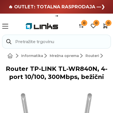
🏄 Zaslužuješ odmor —❯
🔥 OUTLET: TOTALNA RASPRODAJA —❯
0
0
0
Informatika
Mrežna oprema
Routeri
Router TP-LINK TL-WR840N, 4-
port 10/100, 300Mbps, bežični