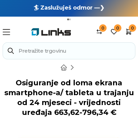
🏄 Zaslužuješ odmor —❯
🔥 OUTLET: TOTALNA RASPRODAJA —❯
0
0
0
Osiguranje od loma ekrana
smartphone-a/ tableta u trajanju
od 24 mjeseci - vrijednosti
uređaja 663,62-796,34 €