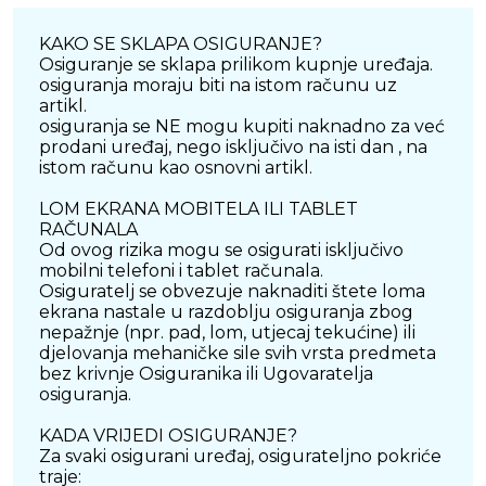
KAKO SE SKLAPA OSIGURANJE?
Osiguranje se sklapa prilikom kupnje uređaja.
osiguranja moraju biti na istom računu uz
artikl.
osiguranja se NE mogu kupiti naknadno za već
prodani uređaj, nego isključivo na isti dan , na
istom računu kao osnovni artikl.
LOM EKRANA MOBITELA ILI TABLET
RAČUNALA
Od ovog rizika mogu se osigurati isključivo
mobilni telefoni i tablet računala.
Osiguratelj se obvezuje naknaditi štete loma
ekrana nastale u razdoblju osiguranja zbog
nepažnje (npr. pad, lom, utjecaj tekućine) ili
djelovanja mehaničke sile svih vrsta predmeta
bez krivnje Osiguranika ili Ugovaratelja
osiguranja.
KADA VRIJEDI OSIGURANJE?
Za svaki osigurani uređaj, osigurateljno pokriće
traje: