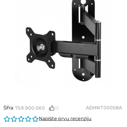
Šifra:
AEMNT00058A
759.900.060
(1)
Napišite prvu recenziju