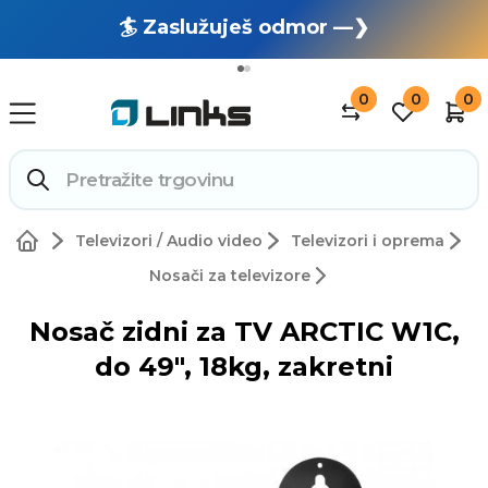
🏄 Zaslužuješ odmor —❯
🔥 OUTLET: TOTALNA RASPRODAJA —❯
0
0
0
Televizori / Audio video
Televizori i oprema
Nosači za televizore
Nosač zidni za TV ARCTIC W1C,
do 49", 18kg, zakretni