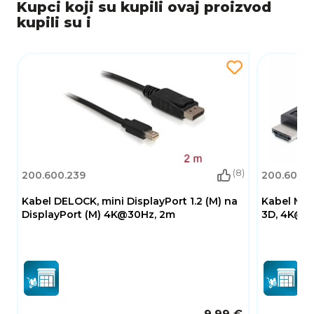
Kupci koji su kupili ovaj proizvod
kupili su i
(8)
200.600.239
200.600.
Kabel DELOCK, mini DisplayPort 1.2 (M) na
Kabel MAN
DisplayPort (M) 4K@30Hz, 2m
3D, 4K@30