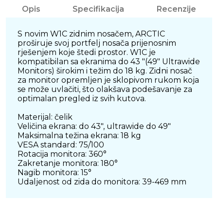
Opis
Specifikacija
Recenzije
S novim W1C zidnim nosačem, ARCTIC
proširuje svoj portfelj nosača prijenosnim
rješenjem koje štedi prostor. W1C je
kompatibilan sa ekranima do 43 "(49" Ultrawide
Monitors) širokim i težim do 18 kg. Zidni nosač
za monitor opremljen je sklopivom rukom koja
se može uvlačiti, što olakšava podešavanje za
optimalan pregled iz svih kutova.
Materijal: čelik
Veličina ekrana: do 43", ultrawide do 49"
Maksimalna težina ekrana: 18 kg
VESA standard: 75/100
Rotacija monitora: 360°
Zakretanje monitora: 180°
Nagib monitora: 15°
Udaljenost od zida do monitora: 39-469 mm