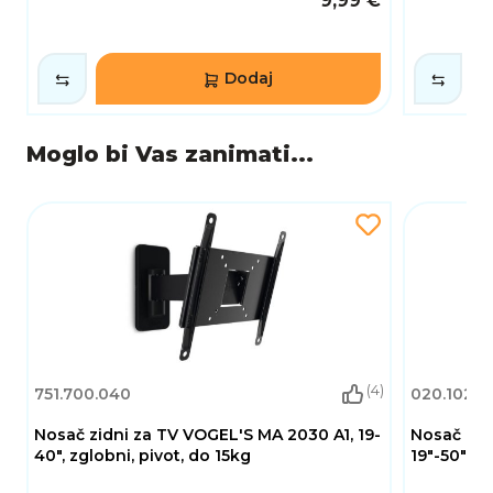
9,99 €
Dodaj
Moglo bi Vas zanimati...
(4)
751.700.040
020.102.0
Nosač zidni za TV VOGEL'S MA 2030 A1, 19-
Nosač zid
40", zglobni, pivot, do 15kg
19"-50", f