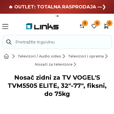
🏄 Zaslužuješ odmor —❯
🔥 OUTLET: TOTALNA RASPRODAJA —❯
0
0
0
Televizori / Audio video
Televizori i oprema
Nosači za televizore
Nosač zidni za TV VOGEL'S
TVM5505 ELITE, 32"-77", fiksni,
do 75kg