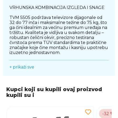
VRHUNSKA KOMBINACIJA IZGLEDA I SNAGE
TVM 5505 podržava televizore dijagonale od
32 do 77 inča i maksimalne težine do 75 kg, što
ga čini idealnim za većinu premium uređaja na
tržištu. Kvaliteta je vidljiva u svakom detalju –
robustan čelični okvir, precizno testirana
čvrstoća prema TÜV standardima te praktične
značajke koje čine montažu i kasniju upotrebu
izuzetno jednostavnom.
MINIMALISTIČKI PROFIL MAKSIMALNI DOJAM
+ prikaži sve
Zahvaljujući profilu koji drži televizor gotovo
uz zid, prostorijama daje dojam elegancije i
čistoće. TV ne odskače od zida, već se savršeno
uklapa s njim. Time se vaš interijer ne zagušuje,
Kupci koji su kupili ovaj proizvod
a fokus ostaje na slici. Posebno pogodno za
kupili su i
moderne dnevne sobe, kućna kina ili
profesionalne prezentacijske prostore.
JEDNOSTAVNA MONTAŽA I SIGURNA
-32 %
UPORABA