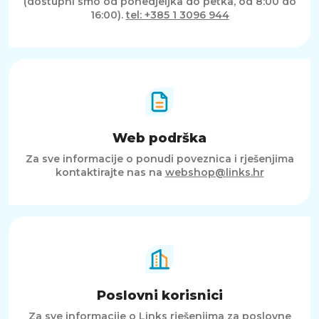
(dostupni smo od ponedjeljka do petka, od 8:00 do
16:00).
tel: +385 1 3096 944
Web podrška
Za sve informacije o ponudi poveznica i rješenjima
kontaktirajte nas na
webshop@links.hr
Poslovni korisnici
Za sve informacije o Links rješenjima za poslovne