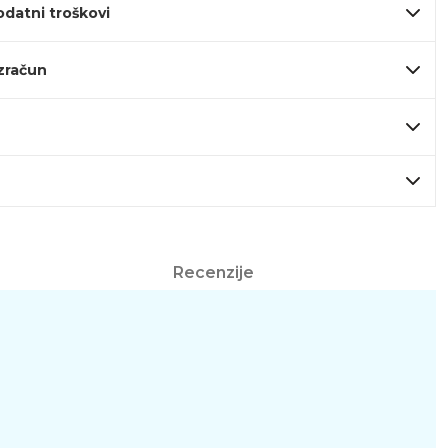
odatni troškovi
izračun
Recenzije