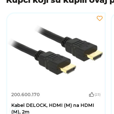
Završna obrada: Praškasti premaz
Dimenzije (mm): 198x227x227
Težina (g): 978
Napomena: Prilikom montaže pripaziti na VESA-u i tip 
200.600.170
(23)
Kabel DELOCK, HDMI (M) na HDMI
(M), 2m