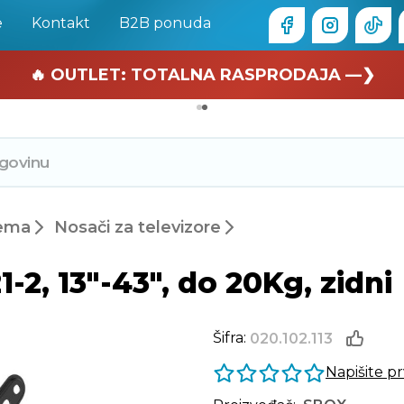
e
Kontakt
B2B ponuda
🏄 Zaslužuješ odmor —❯
🔥 OUTLET: TOTALNA RASPRODAJA —❯
rema
Nosači za televizore
2, 13"-43", do 20Kg, zidni
Šifra:
020.102.113
Napišite p