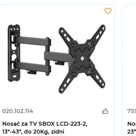
020.102.114
75
Nosač za TV SBOX LCD-223-2,
No
13"-43", do 20Kg, zidni
23"