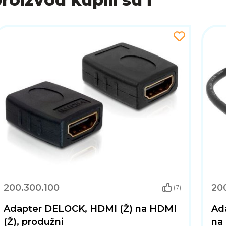
vijaka koji koriste pojedini proizvođači TV-a!
200.300.100
20
(7)
Adapter DELOCK, HDMI (Ž) na HDMI
Ad
(Ž), produžni
na