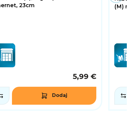
hernet, 23cm
(M) na 
5,99 €
Dodaj