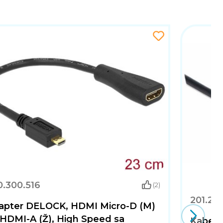
0.300.516
(2)
201.20
apter DELOCK, HDMI Micro-D (M)
 HDMI-A (Ž), High Speed sa
Kabel 