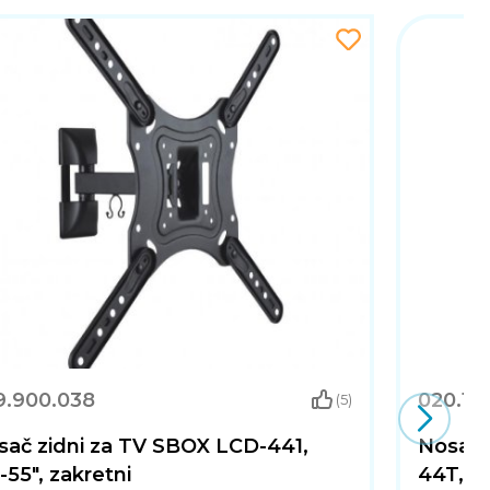
9.900.038
020.10
(5)
sač zidni za TV SBOX LCD-441,
Nosač 
-55", zakretni
44T, 26