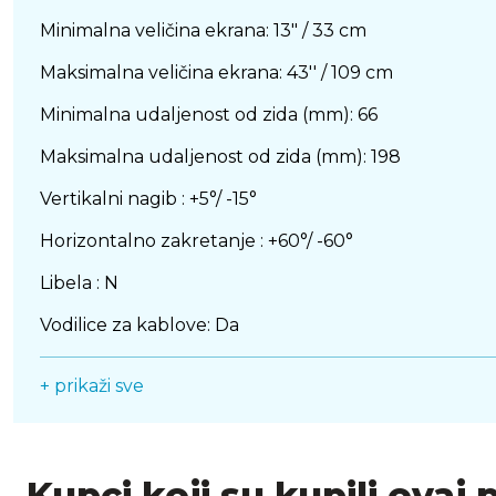
Minimalna veličina ekrana: 13" / 33 cm
Maksimalna veličina ekrana: 43'' / 109 cm
Minimalna udaljenost od zida (mm): 66
Maksimalna udaljenost od zida (mm): 198
Vertikalni nagib : +5°/ -15°
Horizontalno zakretanje : +60°/ -60°
Libela : N
Vodilice za kablove: Da
Odvojiva VESA ploča : Da
+ prikaži sve
Instalacija : Zid
Boja: Crna
Kupci koji su kupili ovaj 
Materijal: Čelik