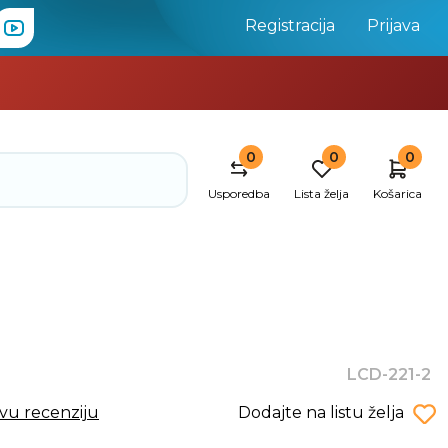
Registracija
Prijava
0
0
0
Usporedba
Lista želja
Košarica
LCD-221-2
rvu recenziju
Dodajte na listu želja