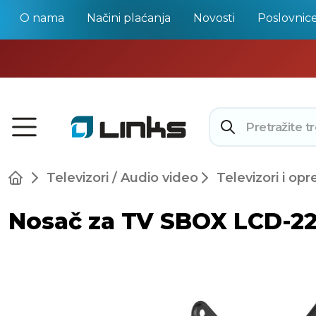
O nama
Načini plaćanja
Novosti
Poslovnic
Televizori / Audio video
Televizori i op
Nosač za TV SBOX LCD-221-