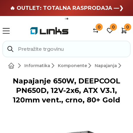
🏄 Zaslužuješ odmor —❯
🔥 OUTLET: TOTALNA RASPRODAJA —❯
0
0
0
Informatika
Komponente
Napajanja
Napajanje 650W, DEEPCOOL
PN650D, 12V-2x6, ATX V3.1,
120mm vent., crno, 80+ Gold