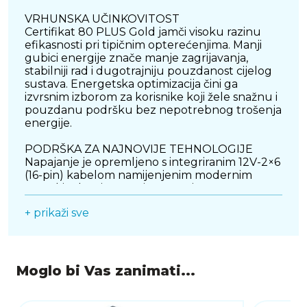
VRHUNSKA UČINKOVITOST
Certifikat 80 PLUS Gold jamči visoku razinu
efikasnosti pri tipičnim opterećenjima. Manji
gubici energije znače manje zagrijavanja,
stabilniji rad i dugotrajniju pouzdanost cijelog
sustava. Energetska optimizacija čini ga
izvrsnim izborom za korisnike koji žele snažnu i
pouzdanu podršku bez nepotrebnog trošenja
energije.
PODRŠKA ZA NAJNOVIJE TEHNOLOGIJE
Napajanje je opremljeno s integriranim 12V-2×6
(16-pin) kabelom namijenjenim modernim
grafičkim karticama, čime se osigurava
dugoročna kompatibilnost s novim
+ prikaži sve
standardima. Osim toga, dostupni su i
standardni konektori, uključujući EPS za
procesor, PCIe konektore za grafiku te SATA i
Molex priključke za pohranu i dodatnu
opremu.
Moglo bi Vas zanimati...
KVALITETNA KONSTRUKCIJA I TIHO
HLAĐENJE