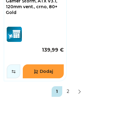
Gamer Storm, ATX V3.1,
120mm vent., crno, 80+
Gold
139,99 €
Dodaj
1
2