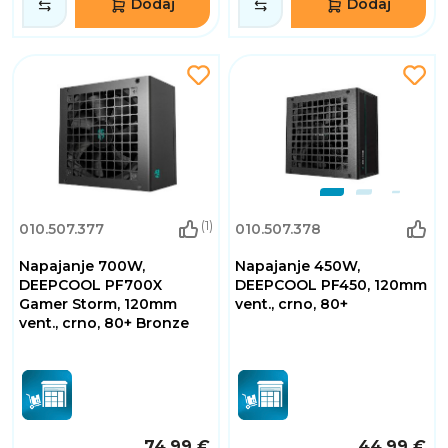
Dodaj
Dodaj
(1)
010.507.377
010.507.378
Napajanje 700W,
Napajanje 450W,
DEEPCOOL PF700X
DEEPCOOL PF450, 120mm
Gamer Storm, 120mm
vent., crno, 80+
vent., crno, 80+ Bronze
74,99 €
44,99 €