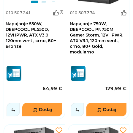
(1)
010.507.241
010.507.374
Napajanje 550W,
Napajanje 750W,
DEEPCOOL PL550D,
DEEPCOOL PN750M
12VHPWR, ATX V3.0,
Gamer Storm, 12VHPWR,
120mm vent., crno, 80+
ATX V3.1, 120mm vent.,
Bronze
crno, 80+ Gold,
modularno
64,99 €
129,99 €
Dodaj
Dodaj