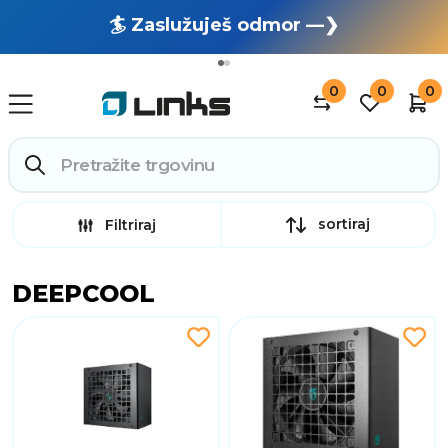
🏄 Zaslužuješ odmor —❯
🔥 OUTLET: TOTALNA RASPRODAJA —❯
0
0
0
sortiraj
Filtriraj
DEEPCOOL