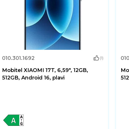
010.301.1692
010
(1)
Mobitel XIAOMI 17T, 6,59", 12GB,
Mob
512GB, Android 16, plavi
512