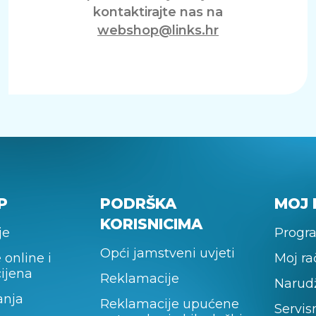
kontaktirajte nas na
webshop@links.hr
P
PODRŠKA
MOJ 
KORISNICIMA
je
Progra
Opći jamstveni uvjeti
 online i
Moj r
cijena
Reklamacije
Narud
anja
Reklamacije upućene
Servis