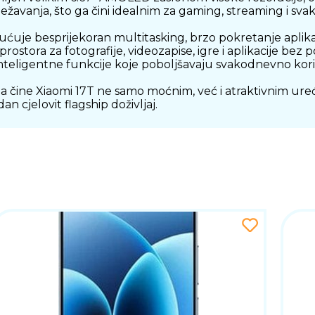
svježavanja, što ga čini idealnim za gaming, streaming i sv
je besprijekoran multitasking, brzo pokretanje aplikacija
rostora za fotografije, videozapise, igre i aplikacije bez
inteligentne funkcije koje poboljšavaju svakodnevno kori
da čine Xiaomi 17T ne samo moćnim, već i atraktivnim uređ
n cjelovit flagship doživljaj.