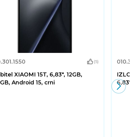
.301.1550
010.30
(5)
itel XIAOMI 15T, 6,83", 12GB,
IZLOŽB
GB, Android 15, crni
6,83", 