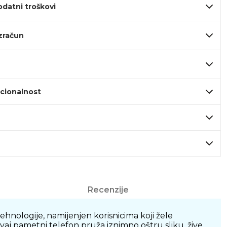
odatni troškovi
izračun
kcionalnost
Recenzije
hnologije, namijenjen korisnicima koji žele
j pametni telefon pruža iznimno oštru sliku, žive