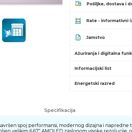
Pošiljke, dostava i d
Rate - informativni 
Jamstvo
Ažuriranja i digitalna fun
Informacijski list
Energetski razred
Specifikacija
savršen spoj performansi, modernog dizajna i napredne te
n velikim 6.67" AMOLED zaslonom visoke rezolucije, ova