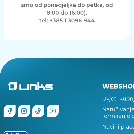
smo od ponedjeljka do petka, od
8:00 do 16:00).
tel: +385 1 3096 944
WEBSHO
Uvjeti kupn
Naručivanje
formiranje 
Načini plać