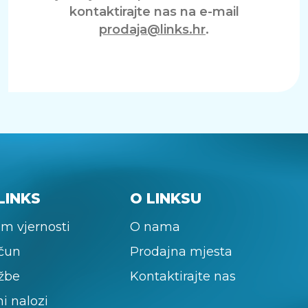
kontaktirajte nas na e-mail
prodaja@links.hr
.
LINKS
O LINKSU
m vjernosti
O nama
ačun
Prodajna mjesta
žbe
Kontaktirajte nas
ni nalozi