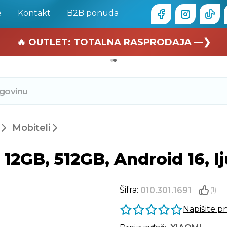
e
Kontakt
B2B ponuda
🏄 Zaslužuješ odmor —❯
🔥 OUTLET: TOTALNA RASPRODAJA —❯
Mobiteli
 12GB, 512GB, Android 16, lj
Šifra:
010.301.1691
(1)
Napišite p