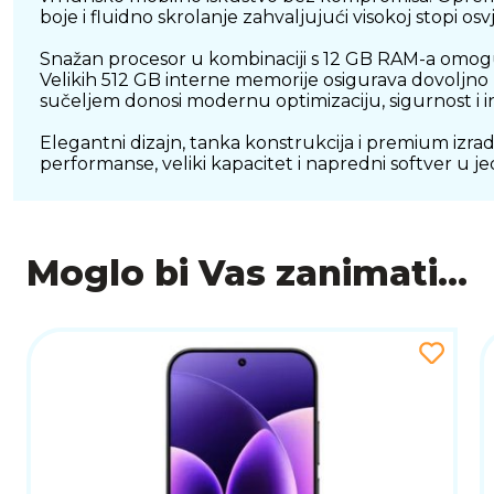
boje i fluidno skrolanje zahvaljujući visokoj stopi o
Snažan procesor u kombinaciji s 12 GB RAM-a omoguću
Velikih 512 GB interne memorije osigurava dovoljno p
sučeljem donosi modernu optimizaciju, sigurnost i 
Elegantni dizajn, tanka konstrukcija i premium izra
performanse, veliki kapacitet i napredni softver u jeda
Moglo bi Vas zanimati...