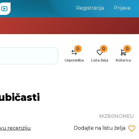
Registracija
Prijava
0
0
0
Usporedba
Lista želja
Košarica
ubičasti
MZB0NONEU
rvu recenziju
Dodajte na listu želja