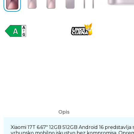
Opis
Xiaomi 17T 6.67" 12GB 512GB Android 16 predstavlja 
vrhunsko mobilno iskustvo bez kompromisa. Opremlje