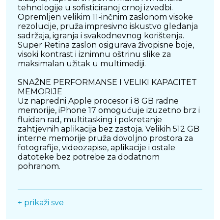
tehnologije u sofisticiranoj crnoj izvedbi.
Opremljen velikim 11-inčnim zaslonom visoke
rezolucije, pruža impresivno iskustvo gledanja
sadržaja, igranja i svakodnevnog korištenja.
Super Retina zaslon osigurava živopisne boje,
visoki kontrast i iznimnu oštrinu slike za
maksimalan užitak u multimediji.
SNAŽNE PERFORMANSE I VELIKI KAPACITET
MEMORIJE
Uz napredni Apple procesor i 8 GB radne
memorije, iPhone 17 omogućuje izuzetno brz i
fluidan rad, multitasking i pokretanje
zahtjevnih aplikacija bez zastoja. Velikih 512 GB
interne memorije pruža dovoljno prostora za
fotografije, videozapise, aplikacije i ostale
datoteke bez potrebe za dodatnom
pohranom.
NAPREDNE KAMERE ZA FOTOGRAFIJU I
VIDEO
+ prikaži sve
Sustav kamera omogućuje snimanje detaljnih
fotografija i kvalitetnih 4K videozapisa u