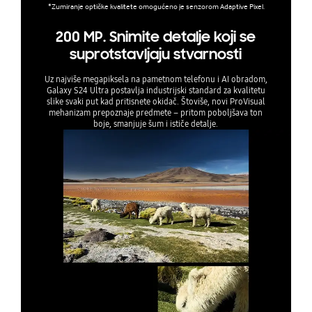
*Zumiranje optičke kvalitete omogućeno je senzorom Adaptive Pixel.
200 MP. Snimite detalje koji se
suprotstavljaju stvarnosti
Uz najviše megapiksela na pametnom telefonu i AI obradom,
Galaxy S24 Ultra postavlja industrijski standard za kvalitetu
slike svaki put kad pritisnete okidač. Štoviše, novi ProVisual
mehanizam prepoznaje predmete – pritom poboljšava ton
boje, smanjuje šum i ističe detalje.