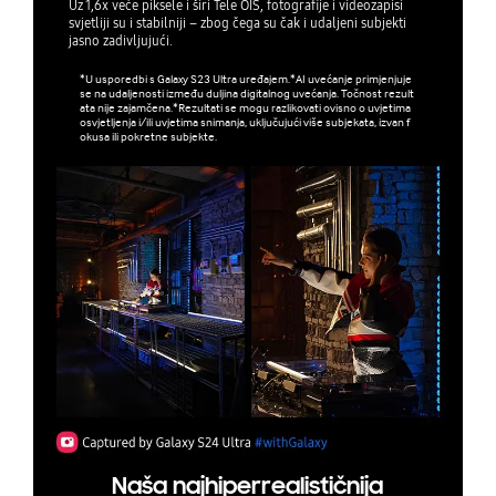
Uz 1,6x veće piksele i širi Tele OIS, fotografije i videozapisi
svjetliji su i stabilniji – zbog čega su čak i udaljeni subjekti
jasno zadivljujući.
*U usporedbi s Galaxy S23 Ultra uređajem.*AI uvećanje primjenjuje
se na udaljenosti između duljina digitalnog uvećanja. Točnost rezult
ata nije zajamčena.*Rezultati se mogu razlikovati ovisno o uvjetima
osvjetljenja i/ili uvjetima snimanja, uključujući više subjekata, izvan f
okusa ili pokretne subjekte.
Naša najhiperrealističnija