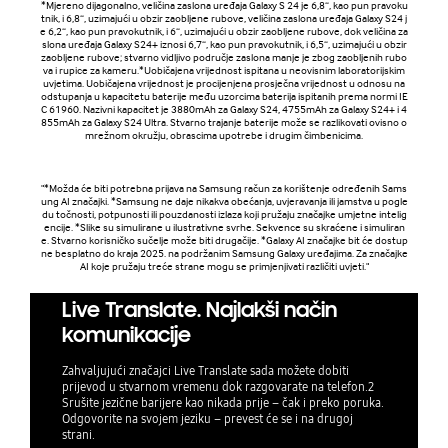
*Mjereno dijagonalno, veličina zaslona uređaja Galaxy S 24 je 6,8“, kao pun pravoku
ELEGANTAN I ROBUSTAN DIZAJN
tnik, i 6,8“, uzimajući u obzir zaobljene rubove, veličina zaslona uređaja Galaxy S24 j
e 6,2“, kao pun pravokutnik, i 6“, uzimajući u obzir zaobljene rubove, dok veličina za
Dizajn Galaxy S24 Ultra savršen je spoj estetike
slona uređaja Galaxy S24+ iznosi 6,7“, kao pun pravokutnik, i 6,5“, uzimajući u obzir
zaobljene rubove; stvarno vidljivo područje zaslona manje je zbog zaobljenih rubo
i funkcionalnosti. Tanko kućište s vrhunskim
va i rupice za kameru.*Uobičajena vrijednost ispitana u neovisnim laboratorijskim
materijalima čini uređaj izdržljivim, a
uvjetima. Uobičajena vrijednost je procijenjena prosječna vrijednost u odnosu na
odstupanja u kapacitetu baterije među uzorcima baterija ispitanih prema normi IE
istovremeno elegantnim i modernim. Njegov
C 61960. Nazivni kapacitet je 3880mAh za Galaxy S24, 4755mAh za Galaxy S24+ i 4
luksuzni izgled čini ga savršenim dodatkom
855mAh za Galaxy S24 Ultra. Stvarno trajanje baterije može se razlikovati ovisno o
mrežnom okružju, obrascima upotrebe i drugim čimbenicima.
svakom stilu, dok je njegova ergonomija
prilagođena za ugodno i jednostavno
korištenje.
"*Možda će biti potrebna prijava na Samsung račun za korištenje određenih Sams
ung AI značajki. *Samsung ne daje nikakva obećanja, uvjeravanja ili jamstva u pogle
du točnosti, potpunosti ili pouzdanosti izlaza koji pružaju značajke umjetne intelig
PROŠIRENE MOGUĆNOSTI POVEZIVANJA
encije. *Slike su simulirane u ilustrativne svrhe. Sekvence su skraćene i simuliran
e. Stvarno korisničko sučelje može biti drugačije. *Galaxy AI značajke bit će dostup
Galaxy S24 Ultra nudi širok spektra
ne besplatno do kraja 2025. na podržanim Samsung Galaxy uređajima. Za značajke
AI koje pružaju treće strane mogu se primjenjivati različiti uvjeti."
povezivanja, uključujući Wi-Fi, Bluetooth i NFC
za beskontaktna plaćanja. Uz 5G mrežu,
Live Translate. Najlakši način
uređaj pruža nevjerojatno brzo preuzimanje i
komunikacije
prijenos podataka, idealno za korisnike koji
zahtijevaju maksimalnu brzinu i stabilnost
veze. Dodatne značajke, poput USB-C
Zahvaljujući značajci Live Translate sada možete dobiti
prijevod u stvarnom vremenu dok razgovarate na telefon.2
priključka i GPS-a, osiguravaju jednostavno
Srušite jezične barijere kao nikada prije – čak i preko poruka.
povezivanje i navigaciju u svim uvjetima.
Odgovorite na svojem jeziku – prevest će se i na drugoj
strani.
SAŽETAK