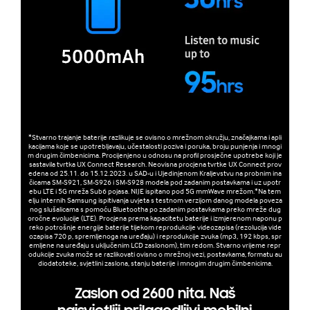
*Stvarno trajanje baterije razlikuje se ovisno o mrežnom okružju, značajkama i apli
kacijama koje se upotrebljavaju, učestalosti poziva i poruka, broju punjenja i mnogi
m drugim čimbenicima. Procijenjeno u odnosu na profil prosječne upotrebe koji je
sastavila tvrtka UX Connect Research. Neovisna procjena tvrtke UX Connect prov
edena od 25.11. do 15.12.2023. u SAD-u i Ujedinjenom Kraljevstvu na probnim ina
čicama SM-S921, SM-S926 i SM-S928 modela pod zadanim postavkama i uz upotr
ebu LTE i 5G mreža Sub6 pojasa. NIJE ispitano pod 5G mmWave mrežom.*Na tem
elju internih Samsung ispitivanja uvjeta s testnom verzijom danog modela poveza
nog slušalicama s pomoću Bluetootha po zadanim postavkama preko mreže dug
oročne evolucije (LTE). Procjena prema kapacitetu baterije i izmjerenom naponu p
reko potrošnje energije baterije tijekom reprodukcije videozapisa (rezolucija vide
ozapisa 720 p, spremljenoga na uređaju) i reprodukcije zvuka (mp3, 192 kbps, spr
emljene na uređaju s uključenim LCD zaslonom), tim redom. Stvarno vrijeme repr
odukcije zvuka može se razlikovati ovisno o mrežnoj vezi, postavkama, formatu au
diodatoteke, svjetlini zaslona, stanju baterije i mnogim drugim čimbenicima.
Zaslon od 2600 nita. Naš