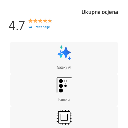
model osmišljen je kako bi odgovorio na sve
potrebe suvremenog korisnika. Bez obzira
Ukupna ocjena
koristite li ga za posao, kreativnost ili zabavu,
Galaxy S24 Ultra pruža izvanredno iskustvo
4.7
koje nadilazi očekivanja.
341 Recenzije
SNAŽAN PROCESOR ZA IZVRSNE
PERFORMANSE
Galaxy S24 Ultra opremljen je najnovijim
procesorom koji omogućuje nevjerojatno brzo
i glatko korisničko iskustvo. Multitasking,
grafički intenzivne igre ili obrada sadržaja – sve
Galaxy AI
je izvedivo bez zastoja. Optimizirani sustav
osigurava visoku energetsku učinkovitost,
produžujući trajanje baterije i osiguravajući
stabilne performanse čak i tijekom
dugotrajnog korištenja.
Kamera
REVOLUCIONARNI ZASLON ZA ULTIMATIVNI
PRIKAZ
Galaxy S24 Ultra dolazi s velikim zaslonom
visoke rezolucije koji pruža iznimnu jasnoću i