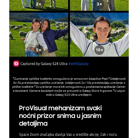
*Zumiranje optičke kvalitete omogućeno je senzorom Adaptive Pixel.*Udaljenosti
3x i 5x predstavljaju optičko uvećanje. Udaljenosti 2x i 10x predstavljaju uvećanje o
ptičke kvalitete.*2x uvećanje mora biti omogućeno u postavkama aplikacije Camer
a Assistant. Camera Assistant može se preuzeti iz Galaxy Store trgovine.*U uspor
edbi s Galaxy S23 Ultra uređajem.
ProVisual mehanizam svaki
noćni prizor snima u jasnim
detaljima
Space Zoom značajka stavlja Vas u središte akcije, čak i noću.