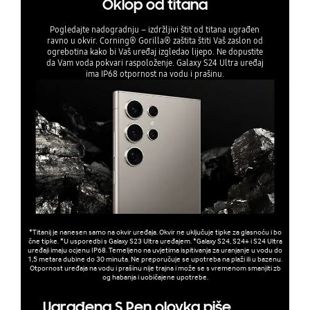
Oklop od titana
Pogledajte nadogradnju – izdržljivi štit od titana ugrađen
ravno u okvir. Corning® Gorilla® zaštita štiti Vaš zaslon od
ogrebotina kako bi Vaš uređaj izgledao lijepo. Ne dopustite
da Vam voda pokvari raspoloženje. Galaxy S24 Ultra uređaj
ima IP68 otpornost na vodu i prašinu.
*Titanij je nanesen samo na okvir uređaja. Okvir ne uključuje tipke za glasnoću i bo
čne tipke. *U usporedbi s Galaxy S23 Ultra uređajem. *Galaxy S24, S24+ i S24 Ultra
uređaji imaju ocjenu IP68. Temeljeno na uvjetima ispitivanja za uranjanje u vodu do
1,5 metara dubine do 30 minuta. Ne preporučuje se upotreba na plaži ili u bazenu.
Otpornost uređaja na vodu i prašinu nije trajna i može se s vremenom smanjiti zb
og habanja i uobičajene upotrebe.
Ugrađena S Pen olovka piše