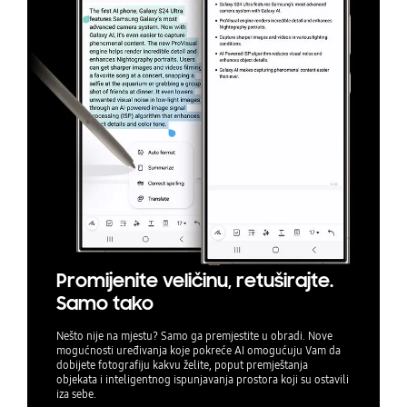
Promijenite veličinu, retuširajte.
Samo tako
Nešto nije na mjestu? Samo ga premjestite u obradi. Nove
mogućnosti uređivanja koje pokreće AI omogućuju Vam da
dobijete fotografiju kakvu želite, poput premještanja
objekata i inteligentnog ispunjavanja prostora koji su ostavili
iza sebe.