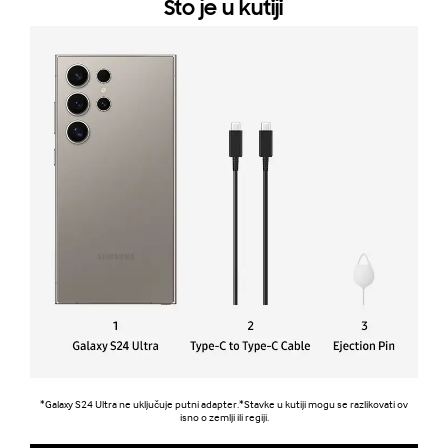
Što je u kutiji
*Galaxy S24 Ultra ne uključuje putni adapter.*Stavke u kutiji mogu se razlikovati ov
isno o zemlji ili regiji.