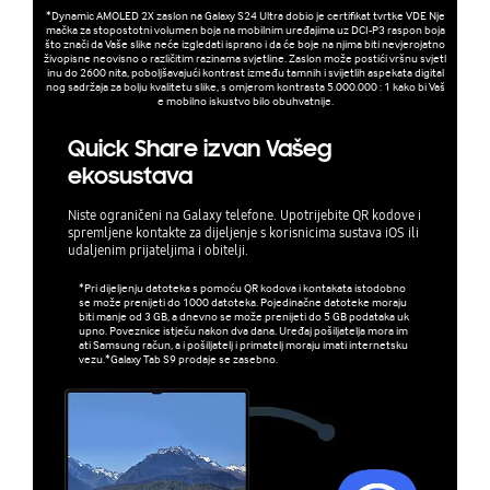
*Dynamic AMOLED 2X zaslon na Galaxy S24 Ultra dobio je certifikat tvrtke VDE Nje
mačka za stopostotni volumen boja na mobilnim uređajima uz DCI-P3 raspon boja
što znači da Vaše slike neće izgledati isprano i da će boje na njima biti nevjerojatno
živopisne neovisno o različitim razinama svjetline. Zaslon može postići vršnu svjetl
inu do 2600 nita, poboljšavajući kontrast između tamnih i svijetlih aspekata digital
nog sadržaja za bolju kvalitetu slike, s omjerom kontrasta 5.000.000 : 1 kako bi Vaš
e mobilno iskustvo bilo obuhvatnije.
Quick Share izvan Vašeg
ekosustava
Niste ograničeni na Galaxy telefone. Upotrijebite QR kodove i
spremljene kontakte za dijeljenje s korisnicima sustava iOS ili
udaljenim prijateljima i obitelji.
*Pri dijeljenju datoteka s pomoću QR kodova i kontakata istodobno
se može prenijeti do 1000 datoteka. Pojedinačne datoteke moraju
biti manje od 3 GB, a dnevno se može prenijeti do 5 GB podataka uk
upno. Poveznice istječu nakon dva dana. Uređaj pošiljatelja mora im
ati Samsung račun, a i pošiljatelj i primatelj moraju imati internetsku
vezu.*Galaxy Tab S9 prodaje se zasebno.