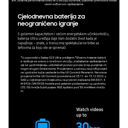
em. Stvarna performansa ovisit će o okružju korisnika, uvjetima i prethodno instali
ranim softverom i aplikacijama.
Cjelodnevna baterija za
neograničeno igranje
S golemim kapacitetom i većom energetskom učinkovitošću,
baterija Ultra uređaja daje Vam dodatni život kada je
najvažnije – znate, u trenucima spektakularne bitke sa
šefovima za koju ste se spremali.
*U usporedbi s Galaxy S23 Ultra uređajem.*Stvarno trajanje baterij
e razlikuje se ovisno o mrežnom okružju, značajkama i aplikacijama k
oje se upotrebljavaju, učestalosti poziva i poruka, broju punjenja i m
nogim drugim čimbenicima. Procijenjeno u odnosu na profil prosječ
ne upotrebe koji je sastavila tvrtka UX Connect Research. Neovisna
procjena tvrtke UX Connect provedena od 25.11. do 15.12.2023. u
SAD-u i Ujedinjenom Kraljevstvu na probnim inačicama SM-S921, S
M-S926 i SM-S928 modela pod zadanim postavkama i uz upotrebu
LTE i 5G mreža Sub6 pojasa. NIJE ispitano pod 5G mmWave mrežo
m.