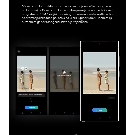
*Generative Edit zahtijeva mrežnu vezu i prijavu na Samsung raču
n. Uređivanje s Generative Edit rezultira promijenjenom veličinom f
otografije do 12MP. Vidljivi vodeni žig prekriva se na izlazu slike nako
n spremanja kako bi se pokazalo da je sliku generirao AI. Točnost i p
ouzdanost generiranog rezultata nije zajamčena.