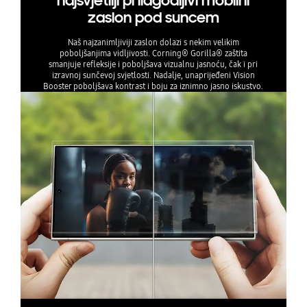
najsvjetliji prilagodljivi mobilni
zaslon pod suncem
Naš najzanimljiviji zaslon dolazi s nekim velikim
poboljšanjima vidljivosti. Corning® Gorilla® zaštita
smanjuje refleksije i poboljšava vizualnu jasnoću, čak i pri
izravnoj sunčevoj svjetlosti. Nadalje, unaprijeđeni Vision
Booster poboljšava kontrast i boju za iznimno jasno iskustvo.