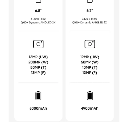
IZDRŽLJIVA BATERIJA ZA CIJELI DAN
Galaxy S24 Ultra opremljen je baterijom koja
omogućuje višesatnu upotrebu bez potrebe
za čestim punjenjem. Uz optimizaciju
potrošnje energije i mogućnost brzog
punjenja, korisnici mogu pouzdano koristiti
uređaj tijekom cijelog dana. Ova značajka
idealna je za poslovne korisnike, putnike i sve
one koji trebaju dugotrajnu pouzdanost.
INTUITIVAN OPERATIVNI SUSTAV I
SIGURNOST
Samsung Galaxy S24 Ultra koristi Android 14,
pružajući napredno korisničko sučelje s
intuitivnim navigacijama i širokim
mogućnostima prilagodbe. Sigurnosne
značajke, poput prepoznavanja lica i čitača
otiska prsta, osiguravaju zaštitu vaših podataka.
Dodatno, uređaj dolazi s integriranim
sigurnosnim rješenjima za dodatni sloj
privatnosti i zaštite.