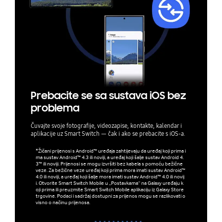
Prebacite se sa sustava iOS bez
problema
Čuvajte svoje fotografije, videozapise, kontakte, kalendar i
aplikacije uz Smart Switch — čak i ako se prebacite s iOS-a.
*Žičani prijenosi s Android™ uređaja zahtijevaju da uređaj koji prima i
ma sustav Android™ 4.3 ili noviji, a uređaj koji šalje sustav Android 4.
3™ ili noviji. Prijenosi se mogu izvršiti bez kabela s pomoću bežične
veze. Za bežične veze uređaj koji prima mora imati sustav Android™
4.0 ili noviji, a uređaj koji šalje mora imati sustav Android™ 4.0 ili novij
i. Otvorite Smart Switch Mobile u „Postavkama“ na Galaxy uređaju k
oji prima ili preuzmite Smart Switch Mobile aplikaciju iz Galaxy Store
trgovine. Podaci i sadržaj dostupni za prijenos mogu se razlikovati o
visno o načinu prijenosa.