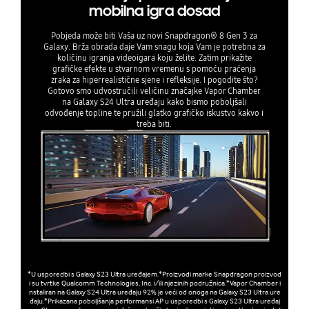
mobilna igra dosad
Pobjeda može biti Vaša uz novi Snapdragon® 8 Gen 3 za
Galaxy. Brža obrada daje Vam snagu koja Vam je potrebna za
količinu igranja videoigara koju želite. Zatim prikažite
grafičke efekte u stvarnom vremenu s pomoću praćenja
zraka za hiperrealistične sjene i refleksije. I pogodite što?
Gotovo smo udvostručili veličinu značajke Vapor Chamber
na Galaxy S24 Ultra uređaju kako bismo poboljšali
odvođenje topline te pružili glatko grafičko iskustvo kakvo i
treba biti.
*U usporedbi s Galaxy S23 Ultra uređajem.*Proizvodi marke Snapdragon proizvod
i su tvrtke Qualcomm Technologies, Inc. i/ili njezinih podružnica.*Vapor Chamber i
nstaliran na Galaxy S24 Ultra uređaju 92% je veći od onoga na Galaxy S23 Ultra ure
đaju.*Prikazana poboljšanja performansi AP u usporedbi s Galaxy S23 Ultra uređaj