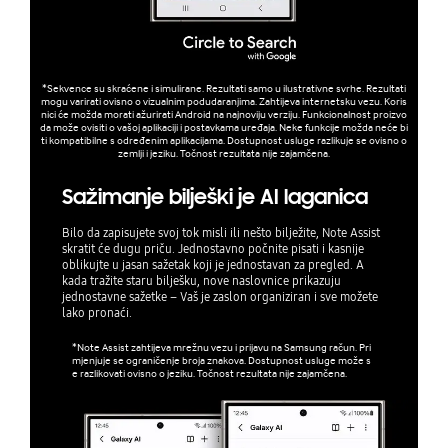
*Sekvence su skraćene i simulirane. Rezultati samo u ilustrativne svrhe. Rezultati
mogu varirati ovisno o vizualnim podudaranjima. Zahtijeva internetsku vezu. Koris
nici će možda morati ažurirati Android na najnoviju verziju. Funkcionalnost proizvo
da može ovisiti o vašoj aplikaciji i postavkama uređaja. Neke funkcije možda neće bi
ti kompatibilne s određenim aplikacijama. Dostupnost usluge razlikuje se ovisno o
zemlji i jeziku. Točnost rezultata nije zajamčena.
Sažimanje bilješki je AI laganica
Bilo da zapisujete svoj tok misli ili nešto bilježite, Note Assist
skratit će dugu priču. Jednostavno počnite pisati i kasnije
oblikujte u jasan sažetak koji je jednostavan za pregled. A
kada tražite staru bilješku, nove naslovnice prikazuju
jednostavne sažetke – Vaš je zaslon organiziran i sve možete
lako pronaći.
*Note Assist zahtijeva mrežnu vezu i prijavu na Samsung račun. Pri
mjenjuje se ograničenje broja znakova. Dostupnost usluge može s
e razlikovati ovisno o jeziku. Točnost rezultata nije zajamčena.