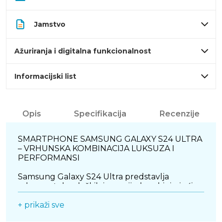
Jamstvo
Ažuriranja i digitalna funkcionalnost
Informacijski list
Opis
Specifikacija
Recenzije
SMARTPHONE SAMSUNG GALAXY S24 ULTRA
– VRHUNSKA KOMBINACIJA LUKSUZA I
PERFORMANSI
Samsung Galaxy S24 Ultra predstavlja
vrhunac tehnoloških inovacija, kombinirajući
nevjerojatne performanse, sofisticirani dizajn i
napredne značajke. Idealan za korisnike koji
+ prikaži sve
traže iznimno moćan i svestran uređaj, ovaj