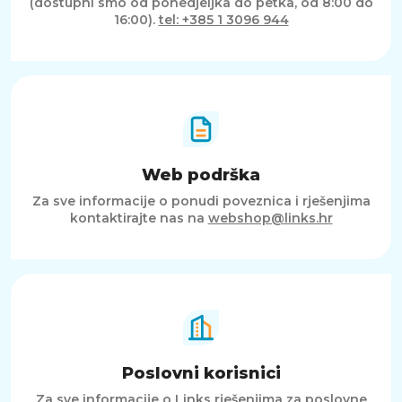
(dostupni smo od ponedjeljka do petka, od 8:00 do
16:00).
tel: +385 1 3096 944
Web podrška
Za sve informacije o ponudi poveznica i rješenjima
kontaktirajte nas na
webshop@links.hr
Poslovni korisnici
Za sve informacije o Links rješenjima za poslovne