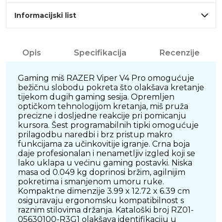
Informacijski list
Opis
Specifikacija
Recenzije
Gaming miš RAZER Viper V4 Pro omogućuje
bežičnu slobodu pokreta što olakšava kretanje
tijekom dugih gaming sesija. Opremljen
optičkom tehnologijom kretanja, miš pruža
precizne i dosljedne reakcije pri pomicanju
kursora. Šest programabilnih tipki omogućuje
prilagodbu naredbi i brz pristup makro
funkcijama za učinkovitije igranje. Crna boja
daje profesionalan i nenametljiv izgled koji se
lako uklapa u većinu gaming postavki. Niska
masa od 0.049 kg doprinosi bržim, agilnijim
pokretima i smanjenom umoru ruke.
Kompaktne dimenzije 3.99 x 12.72 x 6.39 cm
osiguravaju ergonomsku kompatibilnost s
raznim stilovima držanja. Kataloški broj RZ01-
05630100-R3G1 olakšava identifikaciju u