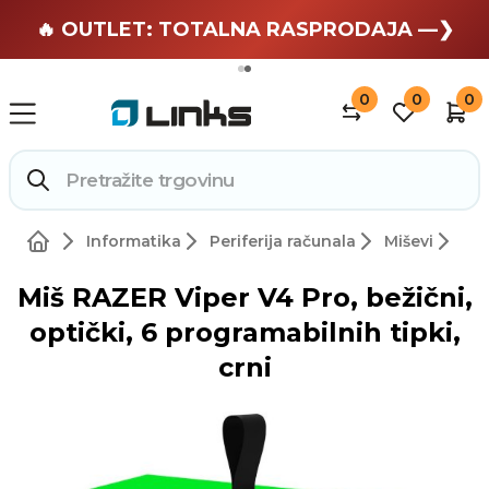
🏄 Zaslužuješ odmor —❯
🔥 OUTLET: TOTALNA RASPRODAJA —❯
0
0
0
Informatika
Periferija računala
Miševi
Miš RAZER Viper V4 Pro, bežični,
optički, 6 programabilnih tipki,
crni