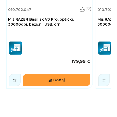
(22)
010.702.047
010.702.2
Miš RAZER Basilisk V3 Pro, optički,
Miš RAZER 
30000dpi, bežični, USB, crni
30000dpi, 
179,99 €
Dodaj