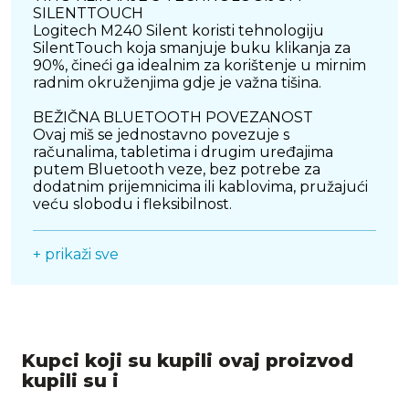
SILENTTOUCH
Logitech M240 Silent koristi tehnologiju
SilentTouch koja smanjuje buku klikanja za
90%, čineći ga idealnim za korištenje u mirnim
radnim okruženjima gdje je važna tišina.
BEŽIČNA BLUETOOTH POVEZANOST
Ovaj miš se jednostavno povezuje s
računalima, tabletima i drugim uređajima
putem Bluetooth veze, bez potrebe za
dodatnim prijemnicima ili kablovima, pružajući
veću slobodu i fleksibilnost.
DUŽI ROK TRAJANJA BATERIJE
+ prikaži sve
Samo jedna AA baterija omogućuje do 18
mjeseci trajanja, smanjujući potrebu za čestim
zamjenama baterija i omogućujući dugotrajnu
upotrebu bez brige o punjenju.
ERGONOMSKI DIZAJN ZA UDOBNOST
Kupci koji su kupili ovaj proizvod
Kompaktan i lagan dizajn omogućuje udobno
držanje tijekom dugotrajne upotrebe. Bilo da
kupili su i
koristite miš za rad, surfanje internetom ili