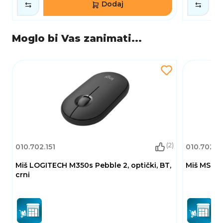
Dodaj
Moglo bi Vas zanimati...
(2)
010.702.151
010.702.2
Miš LOGITECH M350s Pebble 2, optički, BT,
Miš MS Ne
crni