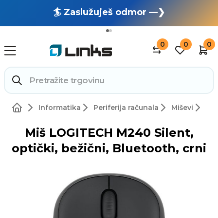
🏄 Zaslužuješ odmor —❯
🔥 OUTLET: TOTALNA RASPRODAJA —❯
0
0
0
Informatika
Periferija računala
Miševi
Miš LOGITECH M240 Silent,
optički, bežični, Bluetooth, crni