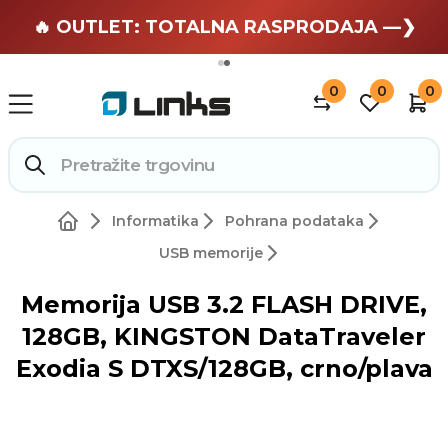
🏄 Zaslužuješ odmor —❯
🔥 OUTLET: TOTALNA RASPRODAJA —❯
0
0
0
Informatika
Pohrana podataka
USB memorije
Memorija USB 3.2 FLASH DRIVE,
128GB, KINGSTON DataTraveler
Exodia S DTXS/128GB, crno/plava