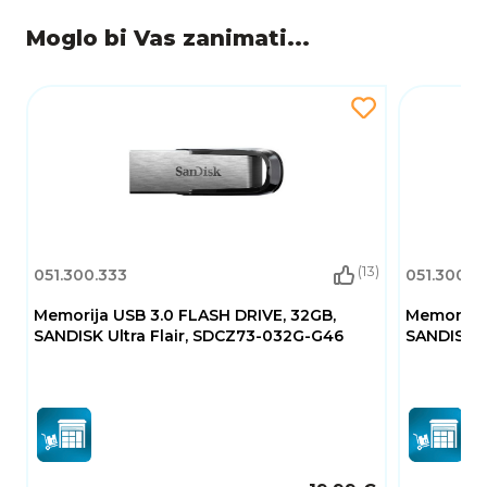
Moglo bi Vas zanimati...
(13)
051.300.333
051.300.3
Memorija USB 3.0 FLASH DRIVE, 32GB,
Memorija 
SANDISK Ultra Flair, SDCZ73-032G-G46
SANDISK C