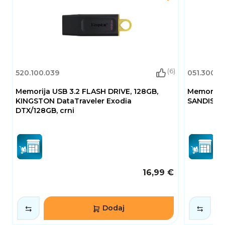
(6)
520.100.039
051.300.3
Memorija USB 3.2 FLASH DRIVE, 128GB,
Memorija 
KINGSTON DataTraveler Exodia
SANDISK U
DTX/128GB, crni
16,99 €
Dodaj