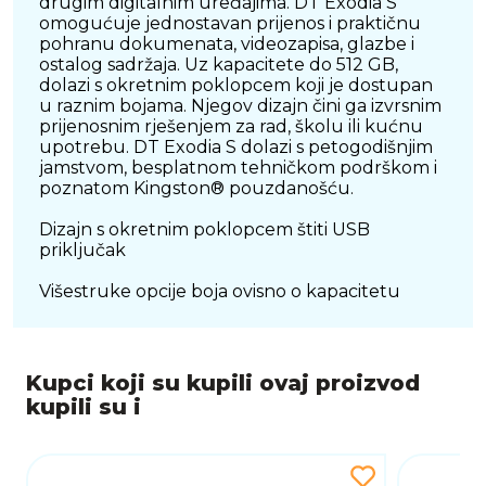
drugim digitalnim uređajima. DT Exodia S
omogućuje jednostavan prijenos i praktičnu
pohranu dokumenata, videozapisa, glazbe i
ostalog sadržaja. Uz kapacitete do 512 GB,
dolazi s okretnim poklopcem koji je dostupan
u raznim bojama. Njegov dizajn čini ga izvrsnim
prijenosnim rješenjem za rad, školu ili kućnu
upotrebu. DT Exodia S dolazi s petogodišnjim
jamstvom, besplatnom tehničkom podrškom i
poznatom Kingston® pouzdanošću.
Dizajn s okretnim poklopcem štiti USB
priključak
Višestruke opcije boja ovisno o kapacitetu
Kupci koji su kupili ovaj proizvod
kupili su i