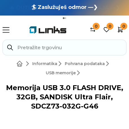
🏄 Zaslužuješ odmor —❯
🔥 OUTLET: TOTALNA RASPRODAJA —❯
0
0
0
Informatika
Pohrana podataka
USB memorije
Memorija USB 3.0 FLASH DRIVE,
32GB, SANDISK Ultra Flair,
SDCZ73-032G-G46