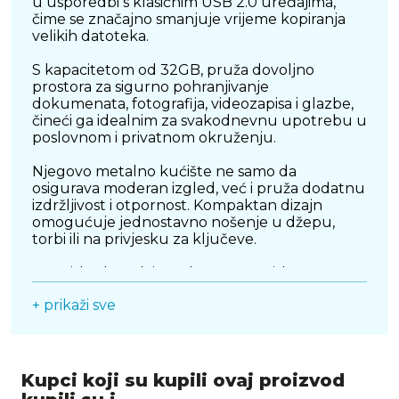
u usporedbi s klasičnim USB 2.0 uređajima,
čime se značajno smanjuje vrijeme kopiranja
velikih datoteka.
S kapacitetom od 32GB, pruža dovoljno
prostora za sigurno pohranjivanje
dokumenata, fotografija, videozapisa i glazbe,
čineći ga idealnim za svakodnevnu upotrebu u
poslovnom i privatnom okruženju.
Njegovo metalno kućište ne samo da
osigurava moderan izgled, već i pruža dodatnu
izdržljivost i otpornost. Kompaktan dizajn
omogućuje jednostavno nošenje u džepu,
torbi ili na privjesku za ključeve.
SanDisk Ultra Flair podržava SanDisk
SecureAccess softver, koji omogućuje zaštitu
+ prikaži sve
osjetljivih podataka lozinkom i enkripcijom,
pružajući dodatni nivo sigurnosti za važne
datoteke.
Kompatibilan je s Windows i macOS
Kupci koji su kupili ovaj proizvod
operativnim sustavima te podržava USB 3.0