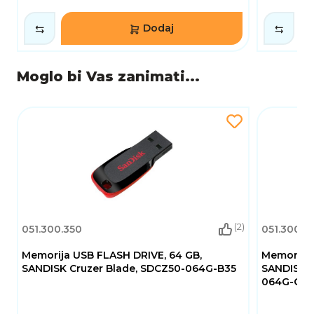
Dodaj
Moglo bi Vas zanimati...
(2)
051.300.350
051.300.4
Memorija USB FLASH DRIVE, 64 GB,
Memorija 
SANDISK Cruzer Blade, SDCZ50-064G-B35
SANDISK U
064G-G46,