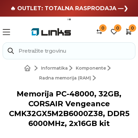
🏄 Zaslužuješ odmor —❯
🔥 OUTLET: TOTALNA RASPRODAJA —❯
0
0
0
Informatika
Komponente
Radna memorija (RAM)
Memorija PC-48000, 32GB,
CORSAIR Vengeance
CMK32GX5M2B6000Z38, DDR5
6000MHz, 2x16GB kit