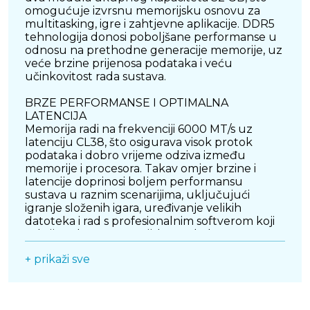
omogućuje izvrsnu memorijsku osnovu za
multitasking, igre i zahtjevne aplikacije. DDR5
tehnologija donosi poboljšane performanse u
odnosu na prethodne generacije memorije, uz
veće brzine prijenosa podataka i veću
učinkovitost rada sustava.
BRZE PERFORMANSE I OPTIMALNA
LATENCIJA
Memorija radi na frekvenciji 6000 MT/s uz
latenciju CL38, što osigurava visok protok
podataka i dobro vrijeme odziva između
memorije i procesora. Takav omjer brzine i
latencije doprinosi boljem performansu
sustava u raznim scenarijima, uključujući
igranje složenih igara, uređivanje velikih
datoteka i rad s profesionalnim softverom koji
zahtijeva brzu memorijsku podršku.
+ prikaži sve
JEDNOSTAVNA OPTIMIZACIJA
Ovaj DDR5 memorijski kit podržava EXPO i
XMP profile, što olakšava postizanje optimalnih
brzina i stabilnosti u kompatibilnim sustavima