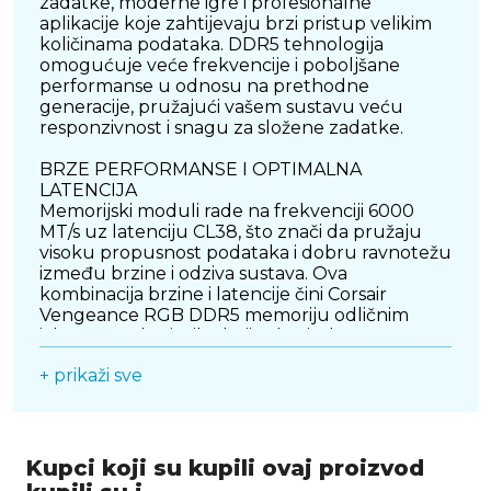
zadatke, moderne igre i profesionalne
aplikacije koje zahtijevaju brzi pristup velikim
količinama podataka. DDR5 tehnologija
omogućuje veće frekvencije i poboljšane
performanse u odnosu na prethodne
generacije, pružajući vašem sustavu veću
responzivnost i snagu za složene zadatke.
BRZE PERFORMANSE I OPTIMALNA
LATENCIJA
Memorijski moduli rade na frekvenciji 6000
MT/s uz latenciju CL38, što znači da pružaju
visoku propusnost podataka i dobru ravnotežu
između brzine i odziva sustava. Ova
kombinacija brzine i latencije čini Corsair
Vengeance RGB DDR5 memoriju odličnim
izborom za korisnike koji žele visoke
performanse kako u igrama tako i u radu s
+ prikaži sve
velikim datotekama, video obradom ili
profesionalnim softverom.
ESTETSKI PRIVLAČAN RGB IZGLED
Pored performansi, ovaj memorijski kit se ističe i
Kupci koji su kupili ovaj proizvod
vizualno zahvaljujući RGB osvjetljenju koje se