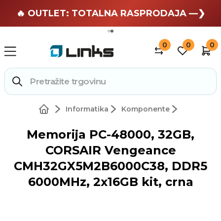
🏄 Zaslužuješ odmor —❯
🔥 OUTLET: TOTALNA RASPRODAJA —❯
0
0
0
Informatika
Komponente
Memorija PC-48000, 32GB,
CORSAIR Vengeance
CMH32GX5M2B6000C38, DDR5
6000MHz, 2x16GB kit, crna