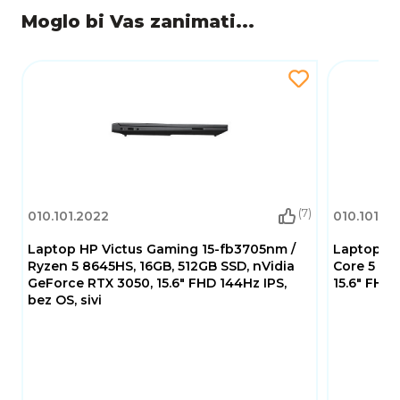
Moglo bi Vas zanimati...
(7)
010.101.2022
010.101.27
Laptop HP Victus Gaming 15-fb3705nm /
Laptop L
Ryzen 5 8645HS, 16GB, 512GB SSD, nVidia
Core 5 210
GeForce RTX 3050, 15.6" FHD 144Hz IPS,
15.6" FHD 
bez OS, sivi