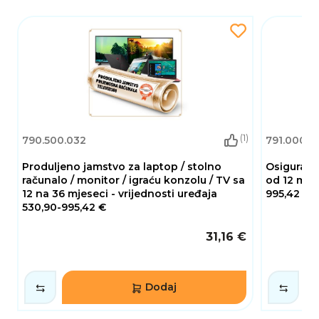
(1)
790.500.032
791.000.0
Produljeno jamstvo za laptop / stolno
Osiguranje
računalo / monitor / igraću konzolu / TV sa
od 12 mjes
12 na 36 mjeseci - vrijednosti uređaja
995,42 €
530,90-995,42 €
31,16 €
Dodaj