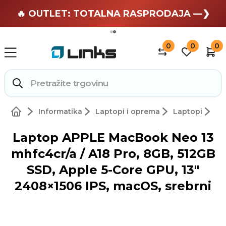
🏄 Zaslužuješ odmor —❯
🔥 OUTLET: TOTALNA RASPRODAJA —❯
0
0
0
Informatika
Laptopi i oprema
Laptopi
Laptop APPLE MacBook Neo 13
mhfc4cr/a / A18 Pro, 8GB, 512GB
SSD, Apple 5-Core GPU, 13"
2408×1506 IPS, macOS, srebrni