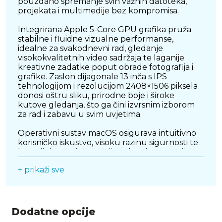
pouzdano spremanje svih važnih datoteka,
projekata i multimedije bez kompromisa.
Integrirana Apple 5-Core GPU grafika pruža
stabilne i fluidne vizualne performanse,
idealne za svakodnevni rad, gledanje
visokokvalitetnih video sadržaja te laganije
kreativne zadatke poput obrade fotografija i
grafike. Zaslon dijagonale 13 inča s IPS
tehnologijom i rezolucijom 2408×1506 piksela
donosi oštru sliku, prirodne boje i široke
kutove gledanja, što ga čini izvrsnim izborom
za rad i zabavu u svim uvjetima.
Operativni sustav macOS osigurava intuitivno
korisničko iskustvo, visoku razinu sigurnosti te
besprijekornu integraciju s drugim uređajima
u ekosustavu. Kompaktne dimenzije i lagana
+ prikaži sve
konstrukcija čine ovaj laptop idealnim
pratiteljem za studente, poslovne korisnike i
sve koji su često u pokretu. Ovaj model
kombinira pouzdanost, estetiku i učinkovitost
u jednom premium uređaju koji zadovoljava
Dodatne opcije
potrebe modernog korisnika.