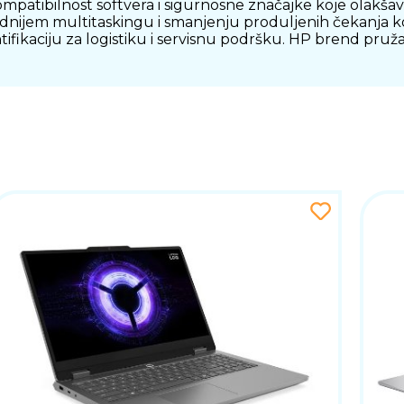
mpatibilnost softvera i sigurnosne značajke koje olakš
dnijem multitaskingu i smanjenju produljenih čekanja k
ikaciju za logistiku i servisnu podršku. HP brend pruža