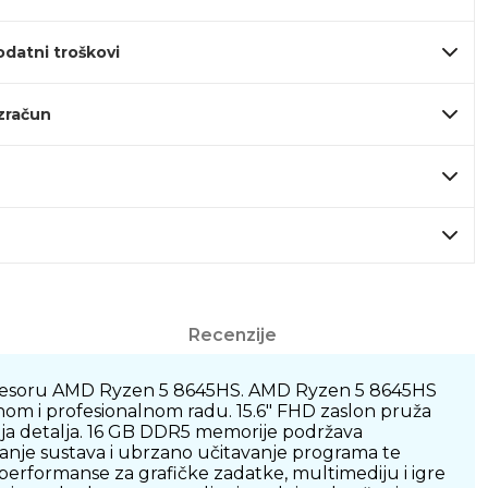
odatni troškovi
izračun
Recenzije
rocesoru AMD Ryzen 5 8645HS. AMD Ryzen 5 8645HS
om i profesionalnom radu. 15.6" FHD zaslon pruža
enja detalja. 16 GB DDR5 memorije podržava
tanje sustava i ubrzano učitavanje programa te
rformanse za grafičke zadatke, multimediju i igre