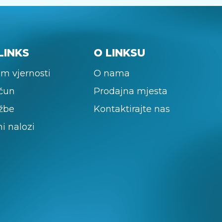
LINKS
O LINKSU
m vjernosti
O nama
ačun
Prodajna mjesta
žbe
Kontaktirajte nas
ni nalozi