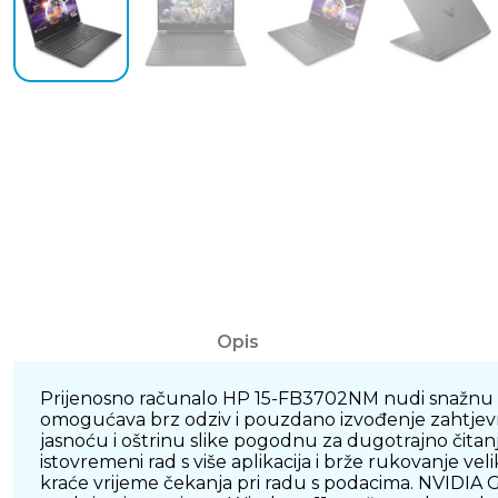
Opis
Prijenosno računalo HP 15-FB3702NM nudi snažnu k
omogućava brz odziv i pouzdano izvođenje zahtjevn
jasnoću i oštrinu slike pogodnu za dugotrajno čita
istovremeni rad s više aplikacija i brže rukovanje 
kraće vrijeme čekanja pri radu s podacima. NVIDIA