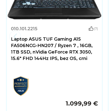
010.101.2215
(7)
Laptop ASUS TUF Gaming A15
FA506NCG-HN207 / Ryzen 7 , 16GB,
1TB SSD, nVidia GeForce RTX 3050,
15.6" FHD 144Hz IPS, bez OS, crni
1.099,99 €