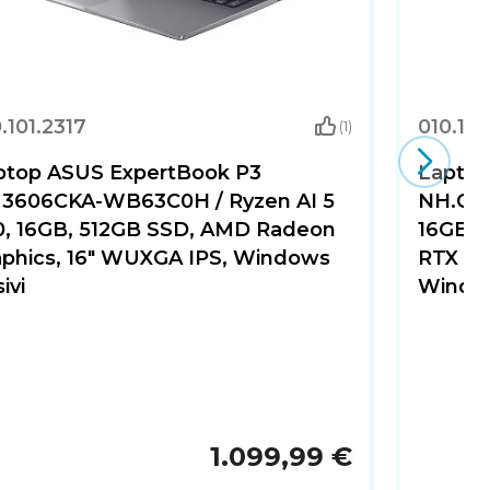
.101.2317
010.101
(1)
ptop ASUS ExpertBook P3
Laptop
3606CKA-WB63C0H / Ryzen AI 5
NH.QSG
0, 16GB, 512GB SSD, AMD Radeon
16GB, 
aphics, 16" WUXGA IPS, Windows
RTX 40
sivi
Window
1.099,99 €