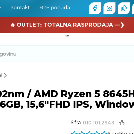
e
Kontakt
B2B ponuda
🏄 Zaslužuješ odmor —❯
🔥 OUTLET: TOTALNA RASPRODAJA —❯
i
02nm / AMD Ryzen 5 8645HS
6GB, 15,6"FHD IPS, Window
Šifra:
010.101.2943
Napišite p