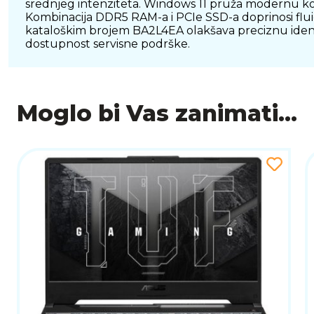
srednjeg intenziteta. Windows 11 pruža modernu ko
Kombinacija DDR5 RAM-a i PCIe SSD-a doprinosi flui
kataloškim brojem BA2L4EA olakšava preciznu identif
dostupnost servisne podrške.
Moglo bi Vas zanimati...