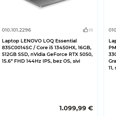
010.101.2296
010
(3)
Laptop LENOVO LOQ Essential
La
83SC0014SC / Core i5 13450HX, 16GB,
PM
512GB SSD, nVidia GeForce RTX 5050,
33
15.6" FHD 144Hz IPS, bez OS, sivi
Gr
11, 
1.099,99 €