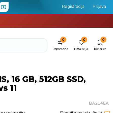
Registracija
Prijava
0
0
0
Usporedba
Lista želja
Košarica
, 16 GB, 512GB SSD,
s 11
BA2L4EA
rvu recenziju
Dodajte na listu želja