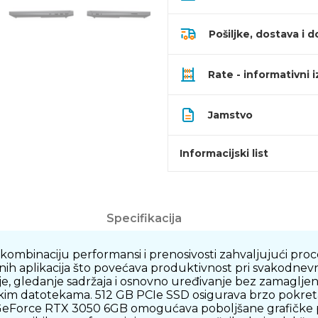
Pošiljke, dostava i d
Rate - informativni 
Jamstvo
Informacijski list
Specifikacija
ombinaciju performansi i prenosivosti zahvaljujući p
ih aplikacija što povećava produktivnost pri svakodnevn
nje, gledanje sadržaja i osnovno uređivanje bez zamaglj
velikim datotekama. 512 GB PCIe SSD osigurava brzo pokre
 GeForce RTX 3050 6GB omogućava poboljšane grafičke pe