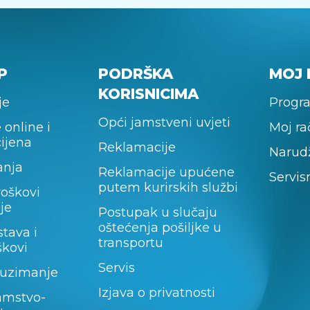
P
PODRŠKA
MOJ 
KORISNICIMA
je
Progra
Opći jamstveni uvjeti
 online i
Moj r
cijena
Reklamacije
Narud
anja
Reklamacije upućene
Servis
putem kurirskih službi
roškovi
je
Postupak u slučaju
oštećenja pošiljke u
stava i
transportu
škovi
Servis
uzimanje
Izjava o privatnosti
amstvo-