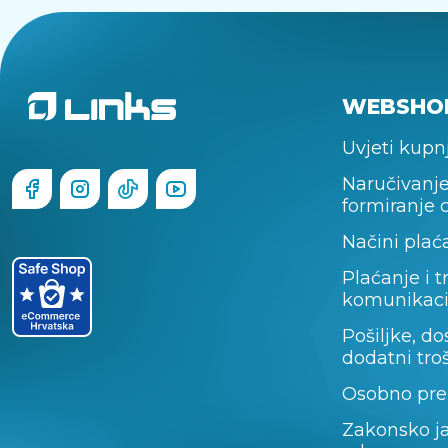
WEBSHO
Uvjeti kupn
Naručivanje
formiranje 
Načini plać
Plaćanje i t
komunikaci
Pošiljke, do
dodatni tro
Osobno pre
Zakonsko j