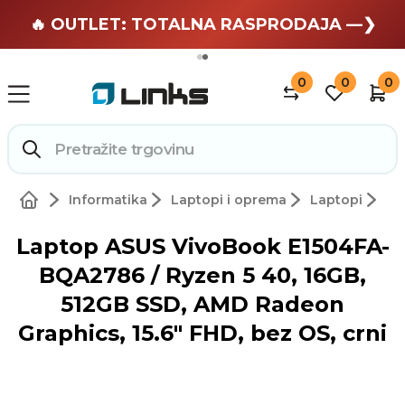
🏄 Zaslužuješ odmor —❯
🔥 OUTLET: TOTALNA RASPRODAJA —❯
0
0
0
Informatika
Laptopi i oprema
Laptopi
Laptop ASUS VivoBook E1504FA-
BQA2786 / Ryzen 5 40, 16GB,
512GB SSD, AMD Radeon
Graphics, 15.6" FHD, bez OS, crni