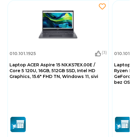
pouzdano prijenosno računalo za
svakodnevnu upotrebu.
(3)
010.101.1925
010.101.19
Laptop ACER Aspire 15 NX.KS7EX.00E /
Laptop AC
Core 5 120U, 16GB, 512GB SSD, Intel HD
Ryzen 5 6
Graphics, 15.6" FHD TN, Windows 11, sivi
GeForce R
bez OS, cr