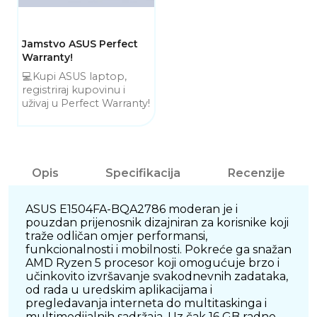
Jamstvo ASUS Perfect
Warranty!
💻Kupi ASUS laptop,
registriraj kupovinu i
uživaj u Perfect Warranty!
Opis
Specifikacija
Recenzije
ASUS E1504FA-BQA2786 moderan je i
pouzdan prijenosnik dizajniran za korisnike koji
traže odličan omjer performansi,
funkcionalnosti i mobilnosti. Pokreće ga snažan
AMD Ryzen 5 procesor koji omogućuje brzo i
učinkovito izvršavanje svakodnevnih zadataka,
od rada u uredskim aplikacijama i
pregledavanja interneta do multitaskinga i
multimedijalnih sadržaja. Uz čak 16 GB radne