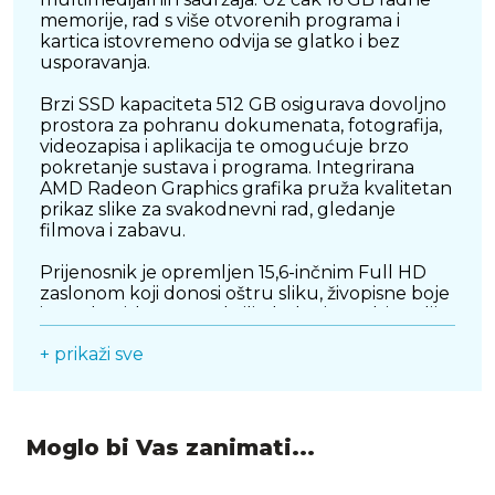
memorije, rad s više otvorenih programa i
kartica istovremeno odvija se glatko i bez
usporavanja.
Brzi SSD kapaciteta 512 GB osigurava dovoljno
prostora za pohranu dokumenata, fotografija,
videozapisa i aplikacija te omogućuje brzo
pokretanje sustava i programa. Integrirana
AMD Radeon Graphics grafika pruža kvalitetan
prikaz slike za svakodnevni rad, gledanje
filmova i zabavu.
Prijenosnik je opremljen 15,6-inčnim Full HD
zaslonom koji donosi oštru sliku, živopisne boje
i ugodno iskustvo rada ili gledanja multimedije.
Elegantno crno kućište daje mu profesionalan
+ prikaži sve
i suvremen izgled, zbog čega se savršeno
uklapa u poslovno i privatno okruženje.
Budući da dolazi bez operativnog sustava,
korisnicima pruža potpunu slobodu odabira
platforme koja najbolje odgovara njihovim
Moglo bi Vas zanimati...
potrebama. ASUS E1504FA-BQA2786 idealan je
izbor za studente, profesionalce i sve koji žele