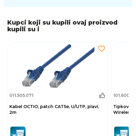
Kupci koji su kupili ovaj proizvod
kupili su i
011.505.071
101.600.17
Kabel OCTIO, patch CAT5e, U/UTP, plavi,
Tipkovnic
2m
Wireless 