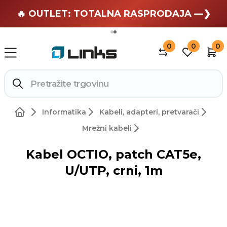
🏄 Zaslužuješ odmor —❯
🔥 OUTLET: TOTALNA RASPRODAJA —❯
0
0
0
Informatika
Kabeli, adapteri, pretvarači
Mrežni kabeli
Kabel OCTIO, patch CAT5e,
U/UTP, crni, 1m