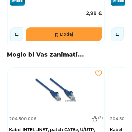
2,99 €
Dodaj
Moglo bi Vas zanimati...
(3)
204.500.006
204.500.0
Kabel INTELLINET, patch CAT5e, U/UTP,
Kabel INT