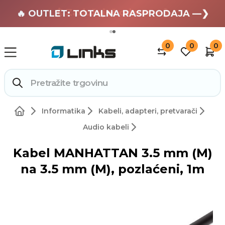
🏄 Zaslužuješ odmor —❯
🔥 OUTLET: TOTALNA RASPRODAJA —❯
0
0
0
Informatika
Kabeli, adapteri, pretvarači
Audio kabeli
Kabel MANHATTAN 3.5 mm (M)
na 3.5 mm (M), pozlaćeni, 1m