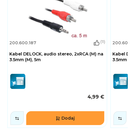
(11)
200.600.187
200.600.1
Kabel DELOCK, audio stereo, 2xRCA (M) na
Kabel DEL
3.5mm (M), 5m
3.5mm (M),
4,99 €
Dodaj