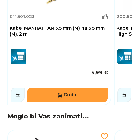
011.501.023
200.600.4
Kabel MANHATTAN 3.5 mm (M) na 3.5 mm
Kabel MAN
(M), 2 m
High Spee
5,99 €
Dodaj
Moglo bi Vas zanimati...