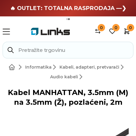
🏄 Zaslužuješ odmor —❯
🔥 OUTLET: TOTALNA RASPRODAJA —❯
0
0
0
Informatika
Kabeli, adapteri, pretvarači
Audio kabeli
Kabel MANHATTAN, 3.5mm (M)
na 3.5mm (Ž), pozlaćeni, 2m