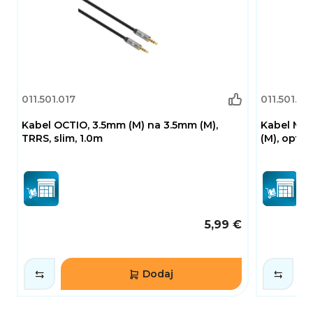
011.501.017
011.501.02
Kabel OCTIO, 3.5mm (M) na 3.5mm (M),
Kabel MAN
TRRS, slim, 1.0m
(M), optič
5,99 €
Dodaj