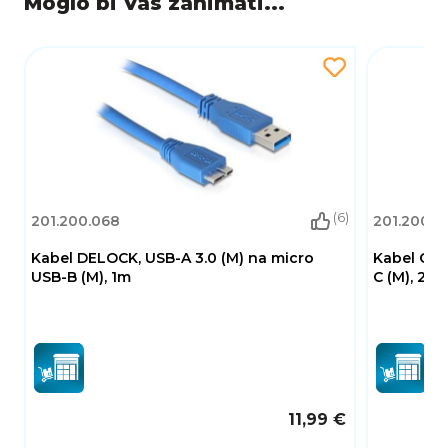
Moglo bi Vas zanimati...
(6)
201.200.068
201.200.2
Kabel DELOCK, USB-A 3.0 (M) na micro
Kabel CEL
USB-B (M), 1m
C (M), 2 m, 
11,99 €