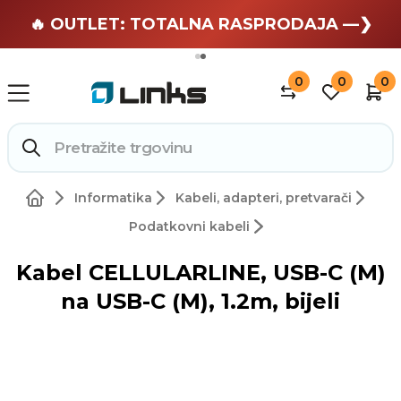
🏄 Zaslužuješ odmor —❯
🔥 OUTLET: TOTALNA RASPRODAJA —❯
0
0
0
Informatika
Kabeli, adapteri, pretvarači
Podatkovni kabeli
Kabel CELLULARLINE, USB-C (M)
na USB-C (M), 1.2m, bijeli