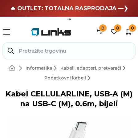
🏄 Zaslužuješ odmor —❯
🔥 OUTLET: TOTALNA RASPRODAJA —❯
0
0
0
Informatika
Kabeli, adapteri, pretvarači
Podatkovni kabeli
Kabel CELLULARLINE, USB-A (M)
na USB-C (M), 0.6m, bijeli