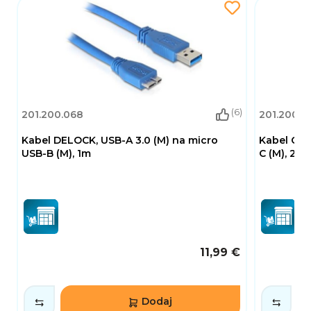
(6)
201.200.068
201.200.2
Kabel DELOCK, USB-A 3.0 (M) na micro
Kabel CEL
USB-B (M), 1m
C (M), 2 m, 
11,99 €
Dodaj