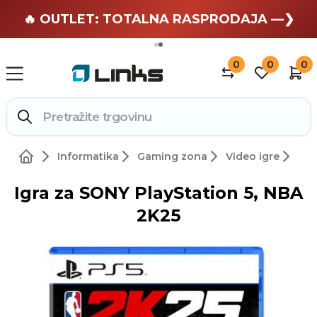
🏄 Zaslužuješ odmor —❯
🔥 OUTLET: TOTALNA RASPRODAJA —❯
0
0
0
Informatika
Gaming zona
Video igre
Igra za SONY PlayStation 5, NBA
2K25