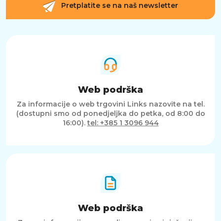
za dominaciju na terenu, NBA 2K25 je vaša
Pretplatite se na naš newsletter
ulaznica u besmrtnost. Jeste li spremni postati
legenda?
Web podrška
Za informacije o web trgovini Links nazovite na tel.
(dostupni smo od ponedjeljka do petka, od 8:00 do
16:00).
tel: +385 1 3096 944
Web podrška