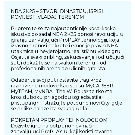
NBA 2K25 – STVORI DINASTIJU, ISPISI
POVIJEST, VLADAJ TERENOM
Pripremite se za najautentičnije košarkaško
iskustvo do sada! NBA 2K25 donosi revoluciju u
igranju zahvaljujući ProPLAY tehnologiji, koja
izravno prenosi pokrete i emocije pravih NBA
utakmica u nevjerojatno realističnu videoigru.
Osjetite svaki dribling, zakucavanje i odlučujući
šut, i dokažite se na svakom terenu – od
profesionalnih arena do uličnih igrališta.
Odaberite svoj put i ostavite trag kroz
raznovrsne modove kao što su MyCAREER,
MyTEAM, MyNBA i The W. Pokažite tko ste
kroz duboku prilagodbu izgleda, stila i
pristupa igri, i istražujte potpuno novi City, gdje
se prilike nalaze iza svakog ugla.
POKRETAN PROPLAY TEHNOLOGIJOM
Doživite igru na potpuno nov način
zahvaljujući ProPLAY-u, koji koristi stvarne