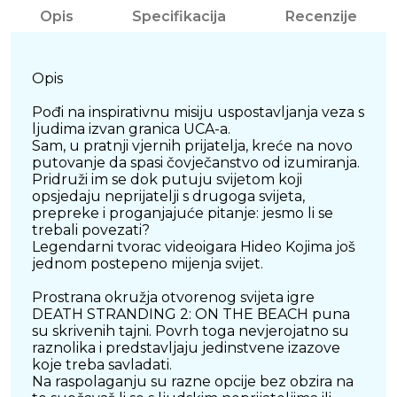
Opis
Specifikacija
Recenzije
Opis
Pođi na inspirativnu misiju uspostavljanja veza s
ljudima izvan granica UCA-a.
Sam, u pratnji vjernih prijatelja, kreće na novo
putovanje da spasi čovječanstvo od izumiranja.
Pridruži im se dok putuju svijetom koji
opsjedaju neprijatelji s drugoga svijeta,
prepreke i proganjajuće pitanje: jesmo li se
trebali povezati?
Legendarni tvorac videoigara Hideo Kojima još
jednom postepeno mijenja svijet.
Prostrana okružja otvorenog svijeta igre
DEATH STRANDING 2: ON THE BEACH puna
su skrivenih tajni. Povrh toga nevjerojatno su
raznolika i predstavljaju jedinstvene izazove
koje treba savladati.
Na raspolaganju su razne opcije bez obzira na