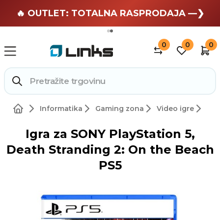
🏄 Zaslužuješ odmor —❯
🔥 OUTLET: TOTALNA RASPRODAJA —❯
0
0
0
Informatika
Gaming zona
Video igre
Igra za SONY PlayStation 5,
Death Stranding 2: On the Beach
PS5