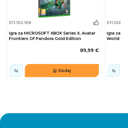
011.102.106
011.102.211
Igra za MICROSOFT XBOX Series X, Avatar
Igra za N
Frontiers Of Pandora Gold Edition
World
89,99 €
Dodaj