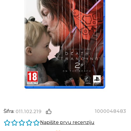
Šifra:
1000048483
011.102.219
Napišite prvu recenziju