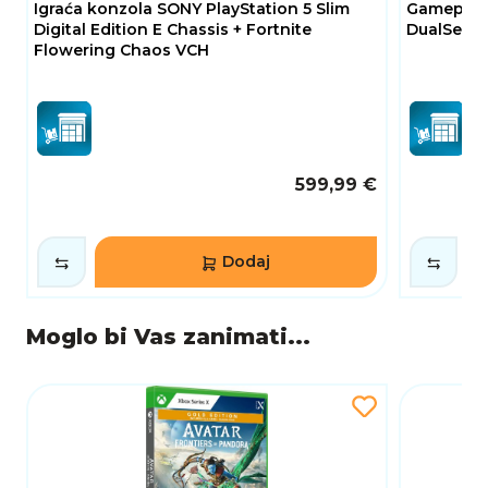
Igraća konzola SONY PlayStation 5 Slim
Gamepad S
Digital Edition E Chassis + Fortnite
DualSense,
Flowering Chaos VCH
599,99 €
Dodaj
Moglo bi Vas zanimati...