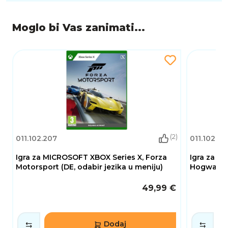
Moglo bi Vas zanimati...
(2)
011.102.207
011.102.19
Igra za MICROSOFT XBOX Series X, Forza
Igra za M
Motorsport (DE, odabir jezika u meniju)
Hogwarts
49,99 €
Dodaj