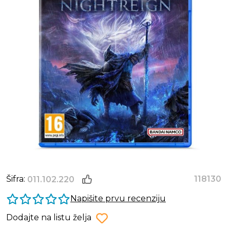
Šifra:
118130
011.102.220
Napišite prvu recenziju
Dodajte na listu želja