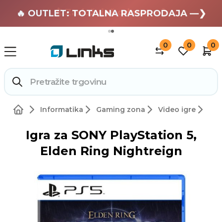
🏄 Zaslužuješ odmor —❯
🔥 OUTLET: TOTALNA RASPRODAJA —❯
0
0
0
Informatika
Gaming zona
Video igre
Igra za SONY PlayStation 5,
Elden Ring Nightreign