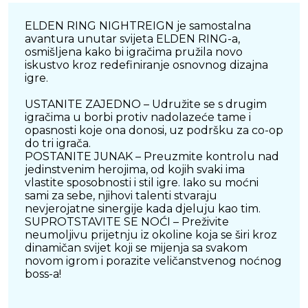
ELDEN RING NIGHTREIGN je samostalna
avantura unutar svijeta ELDEN RING-a,
osmišljena kako bi igračima pružila novo
iskustvo kroz redefiniranje osnovnog dizajna
igre.
USTANITE ZAJEDNO – Udružite se s drugim
igračima u borbi protiv nadolazeće tame i
opasnosti koje ona donosi, uz podršku za co-op
do tri igrača.
POSTANITE JUNAK – Preuzmite kontrolu nad
jedinstvenim herojima, od kojih svaki ima
vlastite sposobnosti i stil igre. Iako su moćni
sami za sebe, njihovi talenti stvaraju
nevjerojatne sinergije kada djeluju kao tim.
SUPROTSTAVITE SE NOĆI – Preživite
neumoljivu prijetnju iz okoline koja se širi kroz
dinamičan svijet koji se mijenja sa svakom
novom igrom i porazite veličanstvenog noćnog
boss-a!