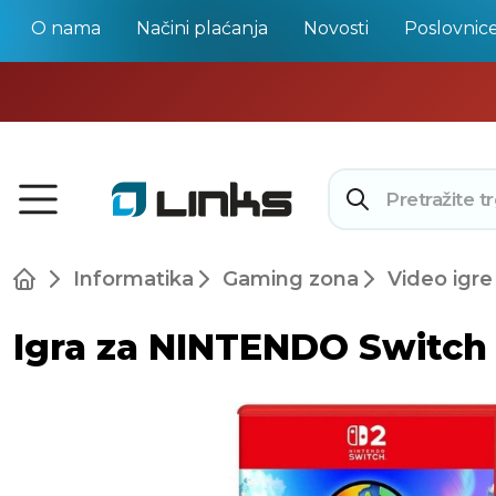
O nama
Načini plaćanja
Novosti
Poslovnic
Informatika
Gaming zona
Video igre
Igra za NINTENDO Switch 