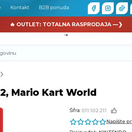
e
Kontakt
B2B ponuda
🏄 Zaslužuješ odmor —❯
🔥 OUTLET: TOTALNA RASPRODAJA —❯
2, Mario Kart World
Šifra:
011.102.211
Napišite p