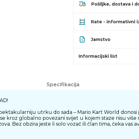
Pošiljke, dostava i d
Rate - informativni 
Jamstvo
Informacijski list
Specifikacija
AD!
jspektakularniju utrku do sada – Mario Kart World donosi
 se kroz globalno povezani svijet u kojem staze nisu vi
azova. Bez obzira jeste li solo vozač ili član tima, čeka va