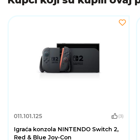
Mario Kart World je ultimativna trkaća avantura koj
nevjerojatna vizualna prezentacija i duboka online 
nikad ne prestaje – jer svijet je sada vaša staza!
011.101.125
(3)
Igraća konzola NINTENDO Switch 2,
Red & Blue Joy-Con