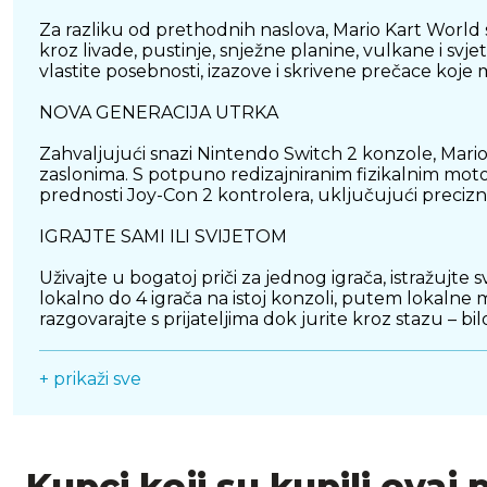
Za razliku od prethodnih naslova, Mario Kart World s
kroz livade, pustinje, snježne planine, vulkane i sv
vlastite posebnosti, izazove i skrivene prečace koje m
NOVA GENERACIJA UTRKA
Zahvaljujući snazi Nintendo Switch 2 konzole, Mario 
zaslonima. S potpuno redizajniranim fizikalnim motorom
prednosti Joy-Con 2 kontrolera, uključujući precizn
IGRAJTE SAMI ILI SVIJETOM
Uživajte u bogatoj priči za jednog igrača, istražujte
lokalno do 4 igrača na istoj konzoli, putem lokalne m
razgovarajte s prijateljima dok jurite kroz stazu – bil
NOVA VOZILA, NOVI POWER-UPI, NOVI KAOS
+ prikaži sve
Mario Kart World uvodi potpuno nove power-up pred
možete prilagoditi svoje vozilo u više elemenata – od 
SAŽETAK
Kupci koji su kupili ovaj 