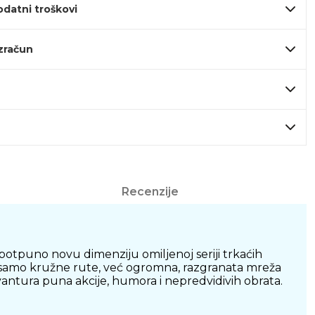
odatni troškovi
izračun
Recenzije
 potpuno novu dimenziju omiljenoj seriji trkaćih
še samo kružne rute, već ogromna, razgranata mreža
s avantura puna akcije, humora i nepredvidivih obrata.