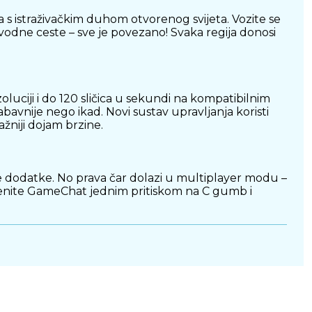
a s istraživačkim duhom otvorenog svijeta. Vozite se
dvodne ceste – sve je povezano! Svaka regija donosi
luciji i do 120 sličica u sekundi na kompatibilnim
abavnije nego ikad. Novi sustav upravljanja koristi
žniji dojam brzine.
ičke dodatke. No prava čar dolazi u multiplayer modu –
Pokrenite GameChat jednim pritiskom na C gumb i
koji potpuno mijenjaju tijek utrke. Također
ji savršeno odgovara vašem stilu vožnje.