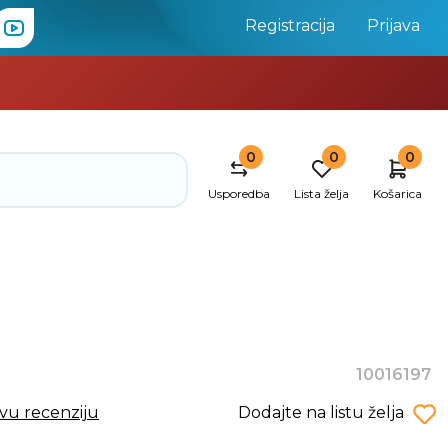
Registracija
Prijava
0
0
0
Usporedba
Lista želja
Košarica
10016197
rvu recenziju
Dodajte na listu želja