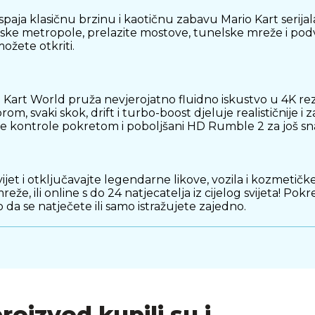
paja klasičnu brzinu i kaotičnu zabavu Mario Kart serijal
jetske metropole, prelazite mostove, tunelske mreže i po
ožete otkriti.
Kart World pruža nevjerojatno fluidno iskustvo u 4K rezo
, svaki skok, drift i turbo-boost djeluje realističnije i z
e kontrole pokretom i poboljšani HD Rumble 2 za još sna
 svijet i otključavajte legendarne likove, vozila i kozmet
reže, ili online s do 24 natjecatelja iz cijelog svijeta! 
o da se natječete ili samo istražujete zajedno.
mete, uključujući Warp Box, Sonic Horn i Time Bender, 
kotača do karoserije i efekata boosta – i stvoriti stroj ko
proizvod kupili su i