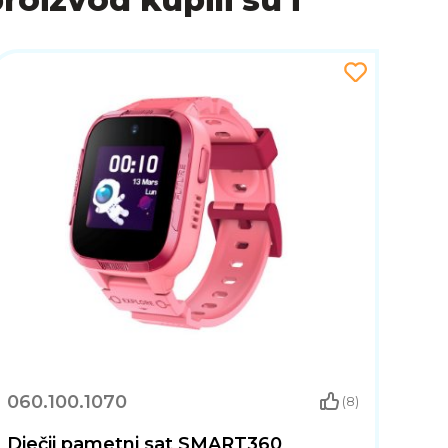
a kombinira klasičnu Mario Kart zabavu s inovacijama nove
integracija čine ovu igru nezaobilaznom za sve vlasnike N
060.100.1070
(8)
Dječji pametni sat SMART360