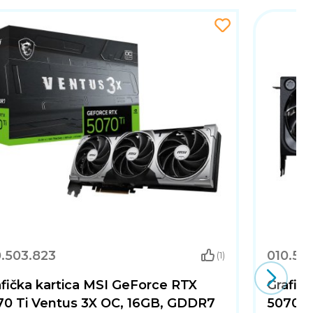
0.503.823
010.50
(1)
fička kartica MSI GeForce RTX
Grafič
70 Ti Ventus 3X OC, 16GB, GDDR7
5070 T