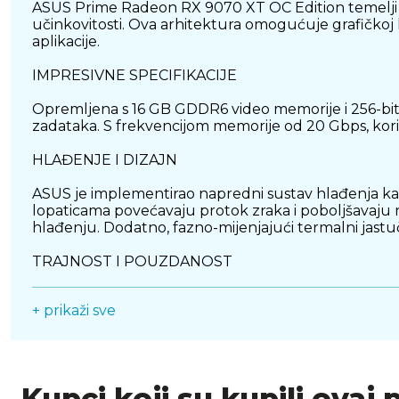
ASUS Prime Radeon RX 9070 XT OC Edition temelji s
učinkovitosti. Ova arhitektura omogućuje grafičkoj k
aplikacije.
IMPRESIVNE SPECIFIKACIJE
Opremljena s 16 GB GDDR6 video memorije i 256-bitn
zadataka. S frekvencijom memorije od 20 Gbps, koris
HLAĐENJE I DIZAJN
ASUS je implementirao napredni sustav hlađenja kako
lopaticama povećavaju protok zraka i poboljšavaju 
hlađenju. Dodatno, fazno-mijenjajući termalni jastuč
TRAJNOST I POUZDANOST
Dual-ball ležajevi ventilatora pružaju dvostruko duž
+ prikaži sve
velikim otvorima značajno poboljšava odvođenje to
površinu za prijenos topline, smanjujući temperatur
NAPREDNE ZNAČAJKE
Kupci koji su kupili ovaj 
ASUS Prime Radeon RX 9070 XT OC Edition podržava 