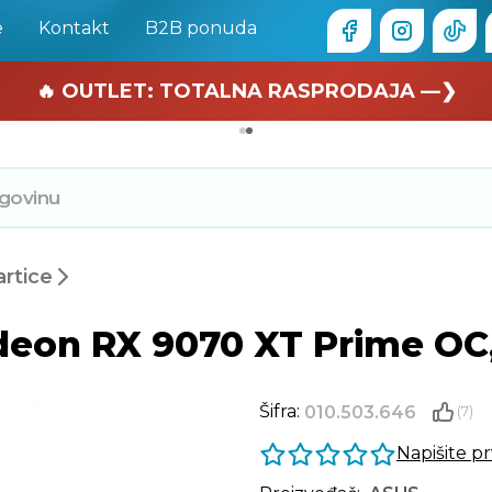
e
Kontakt
B2B ponuda
🏄 Zaslužuješ odmor —❯
🔥 OUTLET: TOTALNA RASPRODAJA —❯
artice
adeon RX 9070 XT Prime O
Šifra:
010.503.646
(7)
Napišite p