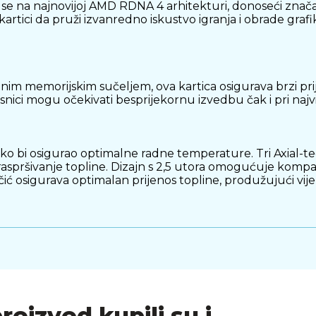
e na najnovijoj AMD RDNA 4 arhitekturi, donoseći znač
artici da pruži izvanredno iskustvo igranja i obrade grafi
im memorijskim sučeljem, ova kartica osigurava brzi pri
nici mogu očekivati besprijekornu izvedbu čak i pri naj
 bi osigurao optimalne radne temperature. Tri Axial-tec
raspršivanje topline. Dizajn s 2,5 utora omogućuje komp
ić osigurava optimalan prijenos topline, produžujući vije
i vijek trajanja u usporedbi s klasičnim ležajevima, osi
pline, održavajući GPU hladnijim tijekom intenzivnih z
e za do 2°C.
proizvod kupili su i
najnovije tehnologije poput AMD FidelityFX Super Reso