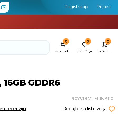
Registracija
Prijava
0
0
0
Usporedba
Lista želja
Košarica
C, 16GB GDDR6
90YV0L71-M0NA00
rvu recenziju
Dodajte na listu želja