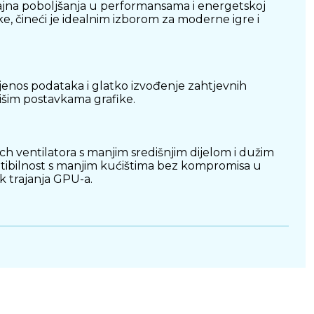
ajna poboljšanja u performansama i energetskoj
ke, čineći je idealnim izborom za moderne igre i
jenos podataka i glatko izvođenje zahtjevnih
višim postavkama grafike.
h ventilatora s manjim središnjim dijelom i dužim
atibilnost s manjim kućištima bez kompromisa u
k trajanja GPU-a.
guravajući dugotrajnu pouzdanost. Vezna ploča s
adataka. MaxContact tehnologija dodatno povećava
lution (FSR) 4, pružajući korisnicima poboljšanu