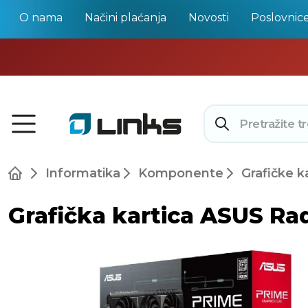
O nama
Načini plaćanja
Novosti
Poslovnic
Informatika
Komponente
Grafičke k
Grafička kartica ASUS R