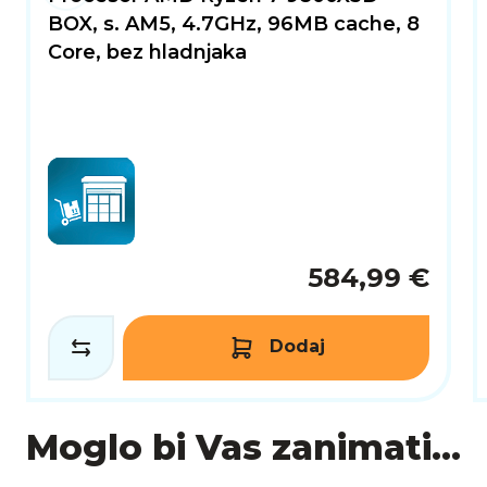
ZAKLJUČAK
BOX, s. AM5, 4.7GHz, 96MB cache, 8
ASUS Prime Radeon RX 9070 XT OC Edition 16GB GD
Core, bez hladnjaka
s ASUS-ovim inovativnim dizajnom i značajkama. Bilo da 
pruža performanse, pouzdanost i fleksibilnost potre
584,99 €
Dodaj
Moglo bi Vas zanimati...