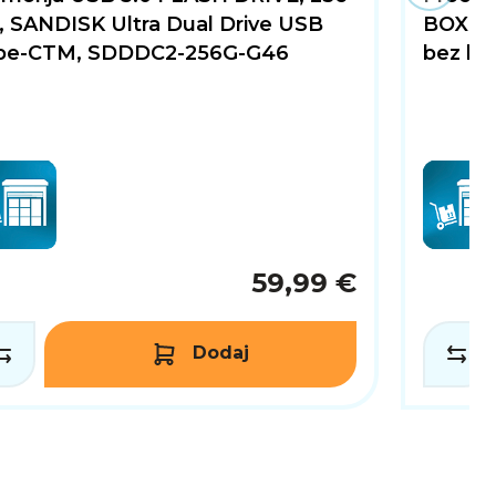
, SANDISK Ultra Dual Drive USB
BOX, s.
, kombinirajući najnoviju AMD RDNA 4 arhitekturu
pe-CTM, SDDDC2-256G-G46
bez hl
uzijast koji traži najbolje, ova grafička kartica
59,99 €
Dodaj