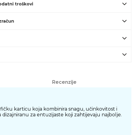
odatni troškovi
izračun
Recenzije
čku karticu koja kombinira snagu, učinkovitost i
ajniranu za entuzijaste koji zahtijevaju najbolje.