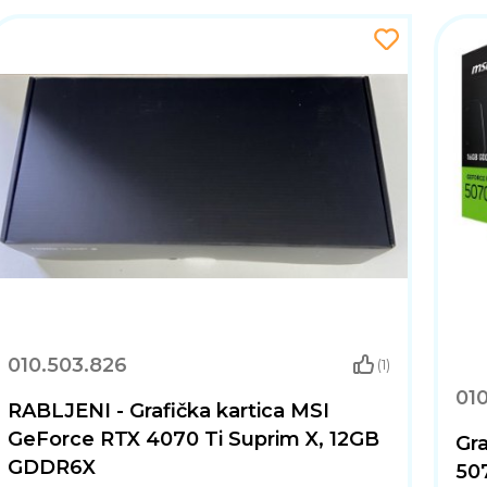
010.503.826
(1)
01
RABLJENI - Grafička kartica MSI
GeForce RTX 4070 Ti Suprim X, 12GB
Gra
GDDR6X
50