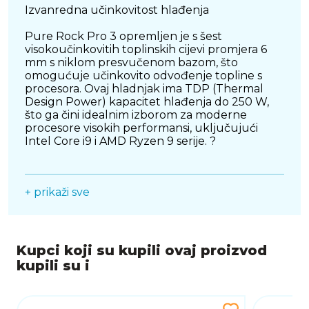
Izvanredna učinkovitost hlađenja
Pure Rock Pro 3 opremljen je s šest
visokoučinkovitih toplinskih cijevi promjera 6
mm s niklom presvučenom bazom, što
omogućuje učinkovito odvođenje topline s
procesora. Ovaj hladnjak ima TDP (Thermal
Design Power) kapacitet hlađenja do 250 W,
što ga čini idealnim izborom za moderne
procesore visokih performansi, uključujući
Intel Core i9 i AMD Ryzen 9 serije. ?
Optimizirani ventilatori za tihi rad
+ prikaži sve
Opremljen s dva optimizirana Pure Wings 3
120 mm PWM ventilatora, Pure Rock Pro 3
osigurava visok protok zraka uz minimalnu
razinu buke. Ventilatori imaju posebno
Kupci koji su kupili ovaj proizvod
oblikovane lopatice koje smanjuju
kupili su i
turbulenciju zraka, omogućujući tihi rad s
maksimalnom razinom buke od samo 34,8
dB(A). ?