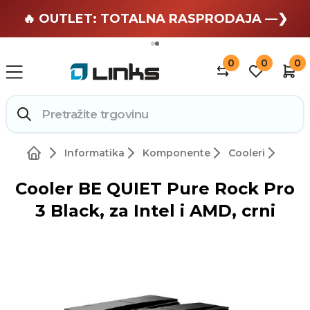
🏄 Zaslužuješ odmor —❯
🔥 OUTLET: TOTALNA RASPRODAJA —❯
0
0
0
Informatika
Komponente
Cooleri
Cooler BE QUIET Pure Rock Pro
3 Black, za Intel i AMD, crni