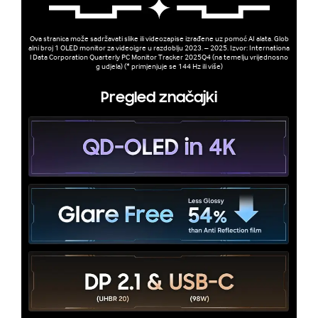
Ova stranica može sadržavati slike ili videozapise izrađene uz pomoć AI alata. Glob
alni broj 1 OLED monitor za videoigre u razdoblju 2023. – 2025. Izvor: Internationa
l Data Corporation Quarterly PC Monitor Tracker 2025Q4 (na temelju vrijednosno
g udjela) (* primjenjuje se 144 Hz ili više)
Pregled značajki