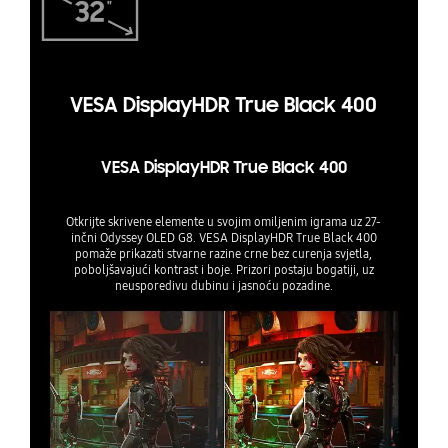
VESA DisplayHDR True Black 400
VESA DisplayHDR True Black 400
Otkrijte skrivene elemente u svojim omiljenim igrama uz 27-
inčni Odyssey OLED G8. VESA DisplayHDR True Black 400
pomaže prikazati stvarne razine crne bez curenja svjetla,
poboljšavajući kontrast i boje. Prizori postaju bogatiji, uz
neusporedivu dubinu i jasnoću pozadine.