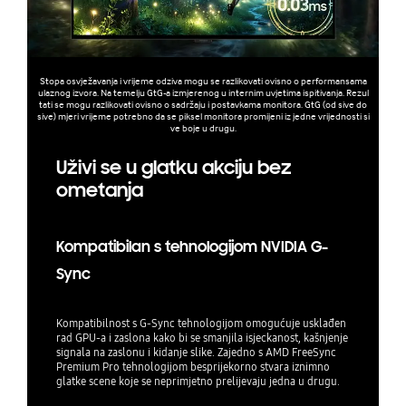
Stopa osvježavanja i vrijeme odziva mogu se razlikovati ovisno o performansama
ulaznog izvora. Na temelju GtG-a izmjerenog u internim uvjetima ispitivanja. Rezul
tati se mogu razlikovati ovisno o sadržaju i postavkama monitora. GtG (od sive do
sive) mjeri vrijeme potrebno da se piksel monitora promijeni iz jedne vrijednosti si
ve boje u drugu.
Uživi se u glatku akciju bez
ometanja
Kompatibilan s tehnologijom NVIDIA G-
Sync
Kompatibilnost s G-Sync tehnologijom omogućuje usklađen
rad GPU-a i zaslona kako bi se smanjila isjeckanost, kašnjenje
signala na zaslonu i kidanje slike. Zajedno s AMD FreeSync
Premium Pro tehnologijom besprijekorno stvara iznimno
glatke scene koje se neprimjetno prelijevaju jedna u drugu.