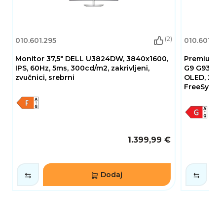
(2)
010.601.295
010.601.7
Monitor 37,5" DELL U3824DW, 3840x1600,
Premium 
IPS, 60Hz, 5ms, 300cd/m2, zakrivljeni,
G9 G93SD
zvučnici, srebrni
OLED, 240
FreeSync, 
1.399,99 €
Dodaj