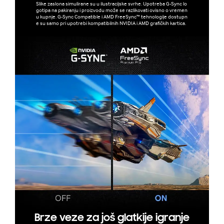
Slike zaslona simulirane su u ilustracijske svrhe. Upotreba G-Sync lo
gotipa na pakiranju i proizvodu može se razlikovati ovisno o vremen
u kupnje. G-Sync Compatible i AMD FreeSync™ tehnologije dostupn
e su samo pri upotrebi kompatibilnih NVIDIA i AMD grafičkih kartica.
Brze veze za još glatkije igranje