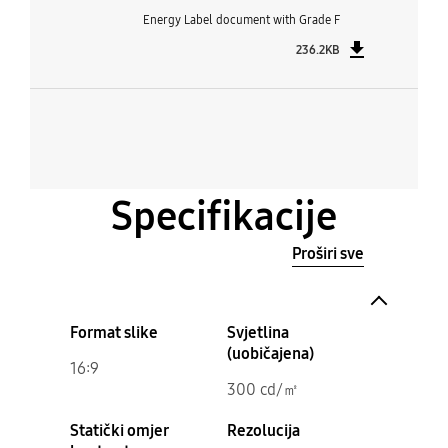
Energy Label document with Grade F
236.2KB
Specifikacije
Proširi sve
Format slike
Svjetlina
(uobičajena)
16:9
300 cd/㎡
Statički omjer
Rezolucija