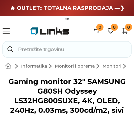
🏄 Zaslužuješ odmor —❯
🔥 OUTLET: TOTALNA RASPRODAJA —❯
0
0
0
Informatika
Monitori i oprema
Monitori
Gaming monitor 32" SAMSUNG
G80SH Odyssey
LS32HG800SUXE, 4K, OLED,
240Hz, 0.03ms, 300cd/m2, sivi