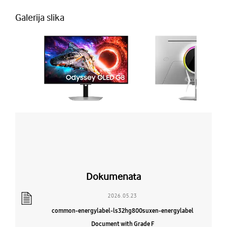
Galerija slika
Dokumenata
2026.05.23
common-energylabel-ls32hg800suxen-energylabel
Document with Grade F