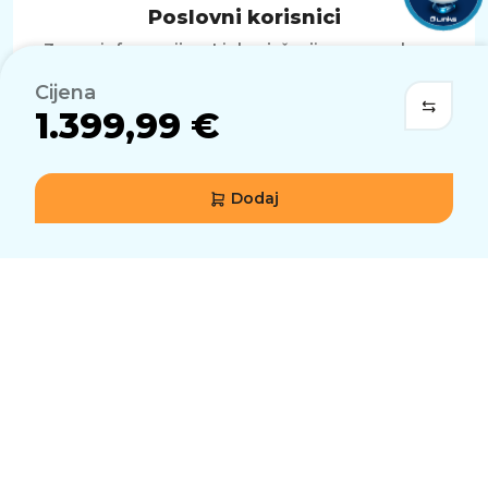
Poslovni korisnici
Za sve informacije o Links rješenjima za poslovne
korisnike kontaktirajte nas na e-mail
prodaja@links.hr
.
Cijena
1.399,99 €
Dodaj
WEBSHOP
PODRŠKA KORISNICIMA