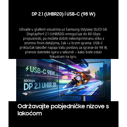
DP 2.1 (UHBR20) i USB-C (98 W)
Uživajte u glatkim vizualima uz Samsung Odyssey OLED G8.
DisplayPort 2.1 (UHBR20) omogućuje do 80 Gbps
propusnosti, pa možete dobiti nekomprimiranu sliku s
iznimno finim detaljima, čak i u brzim igrama. USB-C
priključak također napaja Vašu postavu za igranje do 98 W,
prenosi datoteke igara u sekundi – kako biste ostali
fokusirani na igru.
Održavajte pobjedničke nizove s
lakoćom