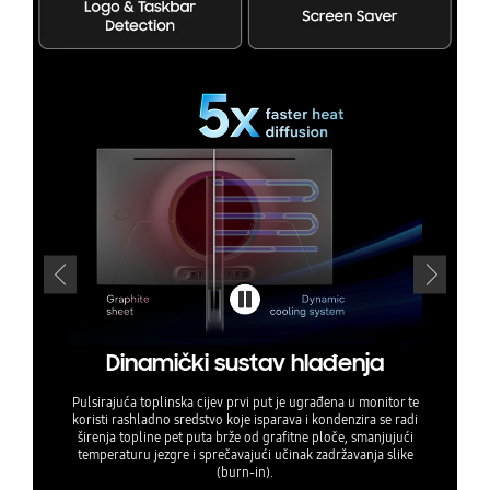
Sus
Samsu
algoritm
pregrij
Dinamički sustav hlađenja
Pulsirajuća toplinska cijev prvi put je ugrađena u monitor te
Kad je post
koristi rashladno sredstvo koje isparava i kondenzira se radi
o“, toplin
širenja topline pet puta brže od grafitne ploče, smanjujući
činima slik
o“, toplins
temperaturu jezgre i sprečavajući učinak zadržavanja slike
(burn-in).