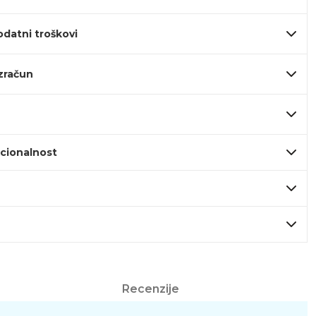
odatni troškovi
izračun
kcionalnost
Recenzije