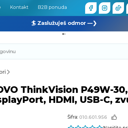
e
Kontakt
B2B ponuda
🏄 Zaslužuješ odmor —❯
🔥 OUTLET: TOTALNA RASPRODAJA —❯
ori
OVO ThinkVision P49W-30,
layPort, HDMI, USB-C, zvuč
Šifra:
010.601.956
Napišite p