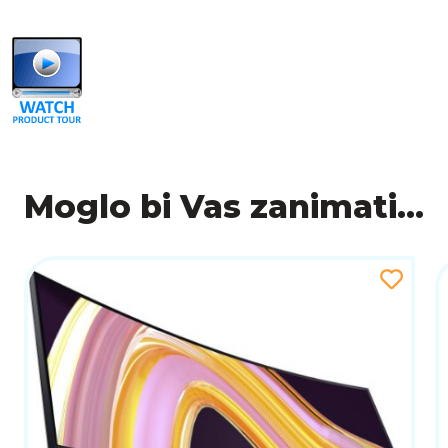
izrada osigurava dugotrajnu pouzdanost i stabilnost
Ugrađeni stereo zvučnici omogućuju kvalitetan zvu
također podržava dodatnu web kameru za profesiona
SAŽETAK
Lenovo ThinkVision P49w-30 vrhunski je profesiona
Thunderbolt 4 povezivanje. IPS Black panel, širok r
izborom za multitasking, analitiku, kreativni rad 
opcijama prilagodbe, ovaj monitor predstavlja izvrsn
Moglo bi Vas zanimati...