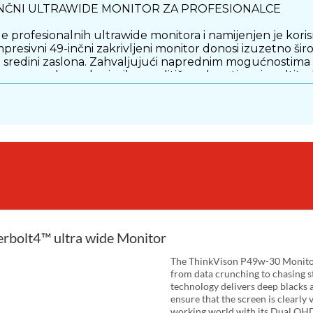
-INČNI ULTRAWIDE MONITOR ZA PROFESIONALCE
profesionalnih ultrawide monitora i namijenjen je koris
presivni 49-inčni zakrivljeni monitor donosi izuzetno širo
 na sredini zaslona. Zahvaljujući naprednim mogućnostim
or za poslovne korisnike, analitičare, kreativce i multita
im zakrivljenim zaslonom s Dual QHD rezolucijom od 512
gućuje istovremeni rad u više aplikacija bez potrebe za
grafičkim sadržajem i multimedijom.
ikaz sadržaja i ugodnije iskustvo tijekom dugotrajnog ra
 iz gotovo svakog kuta gledanja. Monitor podržava širok ra
ajn.
i tamnih scena, dok visok kontrast doprinosi bogatijem i 
bolt4™ ultra wide Monitor
rati prozore, aplikacije i alate bez osjećaja ograničenog p
The ThinkVison P49w-30 Monitor 
NJE
from data crunching to chasing s
technology delivers deep blacks a
ensure that the screen is clearly 
no bogata povezivost. ThinkVision P49w-30 dolazi s Thun
working world with its Dual QHD 