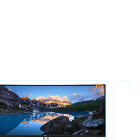
bez potrebe za dodatnim zvučnicima. Monitor
nu površinu, Dual QHD rezoluciju i napredno
Picture-by-Picture načina rada čine ga idealnim
ogatim mogućnostima povezivanja i ergonomskim
st i vrhunsko iskustvo rada.