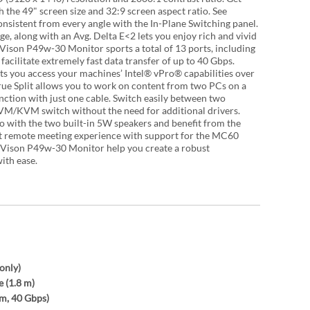
 kabela, čime se značajno pojednostavljuje
 the 49" screen size and 32:9 screen aspect ratio. See
onsistent from every angle with the In-Plane Switching panel.
, along with an Avg. Delta E<2 lets you enjoy rich and vivid
 i USB-C priključaka za povezivanje dodatne opreme
Vison P49w-30 Monitor sports a total of 13 ports, including
tavno upravljanje s dva računala pomoću jedne
cilitate extremely fast data transfer of up to 40 Gbps.
lets you access your machines’ Intel® vPro® capabilities over
True Split allows you to work on content from two PCs on a
uređaja istovremeno. Lenovo True Split funkcija
nction with just one cable. Switch easily between two
.
M/KVM switch without the need for additional drivers.
io with the two built-in 5W speakers and benefit from the
t remote meeting experience with support for the MC60
Vison P49w-30 Monitor help you create a robust
anje visine, nagiba i zakretanja kako bi korisnici
ith ease.
trukcija osiguravaju sigurnost i pouzdanost tijekom
z boja, dok Flicker Free tehnologija smanjuje
iju dodatno potvrđuju fokus na ugodnije korištenje
only)
 (1.8 m)
derna poslovna okruženja. Tanki rubovi dodatno
 m, 40 Gbps)
a omogućuje uredniji radni prostor, dok kvalitetna