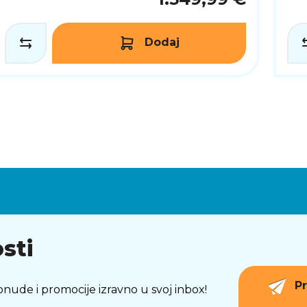
1.549,99 €
Dodaj
sti