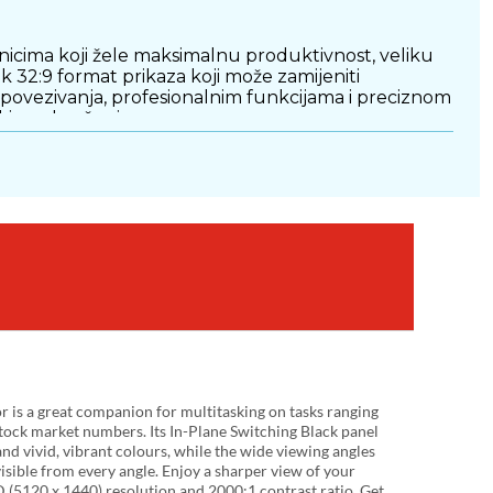
nicima koji žele maksimalnu produktivnost, veliku
k 32:9 format prikaza koji može zamijeniti
a povezivanja, profesionalnim funkcijama i preciznom
sking okruženja.
0 x 1440 piksela koja pruža izuzetno detaljan i
 dodatnim monitorima, što značajno povećava
da. IPS Black tehnologija osigurava dublje crne
spon boja, što ga čini izvrsnim izborom za
realističnijem prikazu sadržaja. Zahvaljujući velikoj
rostora.
is a great companion for multitasking on tasks ranging
tock market numbers. Its In-Plane Switching Black panel
nd vivid, vibrant colours, while the wide viewing angles
visible from every angle. Enjoy a sharper view of your
derbolt 4 priključcima koji omogućuju prijenos
(5120 x 1440) resolution and 2000:1 contrast ratio. Get