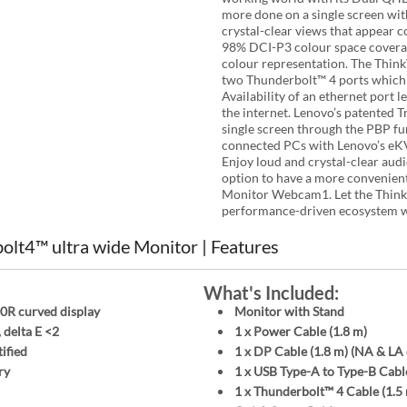
or podržava napajanje prijenosnih računala putem jednog
more done on a single screen with
crystal-clear views that appear c
98% DCI-P3 colour space coverage
layPort 1.4, RJ-45 mrežni priključak te velik broj USB-A
colour representation. The Think
uređaja. Integrirani KVM i eKVM switch omogućuju jednos
two Thunderbolt™ 4 ports which fa
esionalne korisnike i napredna poslovna okruženja.
Availability of an ethernet port 
the internet. Lenovo’s patented 
cture načine rada, što omogućuje prikaz sadržaja s više 
single screen through the PBP fu
tiji multitasking na ogromnoj ultrawide površini zaslona
connected PCs with Lenovo’s eKV
Enjoy loud and crystal-clear aud
option to have a more convenien
Monitor Webcam1. Let the Think
ugotrajnu udobnost korištenja. Monitor omogućuje podešav
performance-driven ecosystem w
 vlastitim potrebama. Stabilno postolje i kvalitetna kons
t4™ ultra wide Monitor | Features
 štetnog plavog svjetla bez negativnog utjecaja na prika
What's Included:
ekom višesatnog rada. Napredni certifikati za zaštitu oč
00R curved display
Monitor with Stand
delta E <2
1 x Power Cable (1.8 m)
ified
1 x DP Cable (1.8 m) (NA & LA 
ry
1 x USB Type-A to Type-B Cable
 minimalističkim dizajnom koji se savršeno uklapa u mo
1 x Thunderbolt™ 4 Cable (1.5
an profesionalni izgled. Integrirano upravljanje kabelim