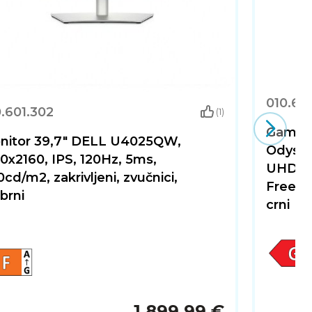
010.60
.601.302
(1)
Gamin
nitor 39,7" DELL U4025QW,
Odyss
0x2160, IPS, 120Hz, 5ms,
UHD, V
cd/m2, zakrivljeni, zvučnici,
FreeSyn
brni
crni