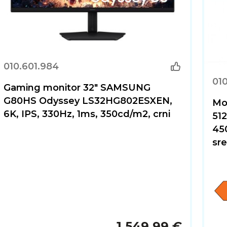
010.601.984
010
Gaming monitor 32" SAMSUNG
G80HS Odyssey LS32HG802ESXEN,
Mo
6K, IPS, 330Hz, 1ms, 350cd/m2, crni
512
450
sre