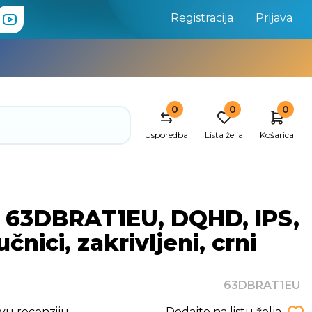
Registracija
Prijava
0
0
0
Usporedba
Lista želja
Košarica
 63DBRAT1EU, DQHD, IPS,
nici, zakrivljeni, crni
63DBRAT1EU
rvu recenziju
Dodajte na listu želja