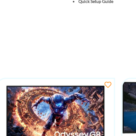
Quick Setup Guide
.
k za videokonferencije, multimediju i svakodnevni rad 
lnije online sastanke i komunikaciju.
lni ultrawide monitor koji donosi ogromnu 49-inčnu rad
aspon boja i profesionalne funkcije poput KVM switcha i 
i poslovna okruženja. Zahvaljujući modernom dizajnu, b
o rješenje za korisnike koji žele maksimalnu produktivno