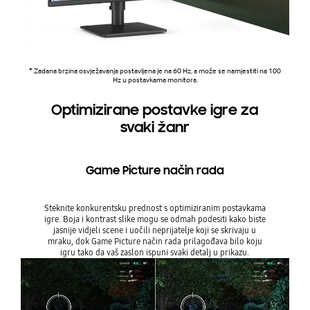
* Zadana brzina osvježavanja postavljena je na 60 Hz, a može se namjestiti na 100
Hz u postavkama monitora.
Optimizirane postavke igre za
svaki žanr
Game Picture način rada
Steknite konkurentsku prednost s optimiziranim postavkama
igre. Boja i kontrast slike mogu se odmah podesiti kako biste
jasnije vidjeli scene i uočili neprijatelje koji se skrivaju u
mraku, dok Game Picture način rada prilagođava bilo koju
igru ​​tako da vaš zaslon ispuni svaki detalj u prikazu.