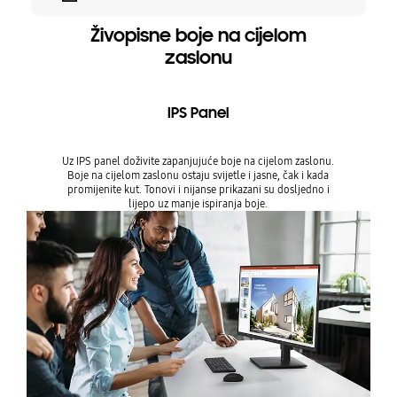
performansi i dizajna. Sa Full HD rezolucijom,
100 Hz osvježavanjem, IPS panelom i
Živopisne boje na cijelom
ergonomskim mogućnostima, ovaj monitor
zaslonu
nudi mogućnost pretvaranja prostora u
produktivnu i ugodnu radnu stanicu —
idealan izbor za svakodnevnu upotrebu bez
IPS Panel
kompromisa.
Uz IPS panel doživite zapanjujuće boje na cijelom zaslonu.
Boje na cijelom zaslonu ostaju svijetle i jasne, čak i kada
promijenite kut. Tonovi i nijanse prikazani su dosljedno i
lijepo uz manje ispiranja boje.