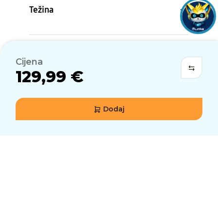
Težina
Dodatak
Cijena
129,99 €
Certifikacija i usklađenost
Dodaj
Karakteristike, specifikacije i vizualni prikazi proizvoda
podložni su promjenama.
Moglo bi Vas zanimati...