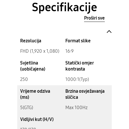
Specifikacije
Proširi sve
Rezolucija
Format slike
FHD (1,920 x 1,080)
16:9
Svjetlina
Statički omjer
(uobičajena)
kontrasta
250
1000:1(Typ)
Vrijeme odziva
Brzina osvježavanja
(ms)
sličica
5(GTG)
Max 100Hz
Vidljivi kut (H/V)