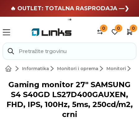
🏄 Zaslužuješ odmor —❯
🔥 OUTLET: TOTALNA RASPRODAJA —❯
0
0
0
Informatika
Monitori i oprema
Monitori
Gaming monitor 27" SAMSUNG
S4 S40GD LS27D400GAUXEN,
FHD, IPS, 100Hz, 5ms, 250cd/m2,
crni