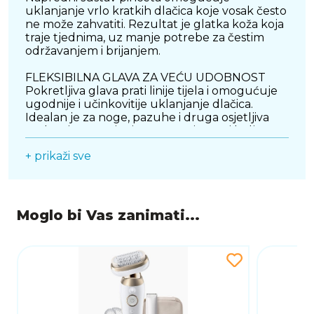
uklanjanje vrlo kratkih dlačica koje vosak često
ne može zahvatiti. Rezultat je glatka koža koja
traje tjednima, uz manje potrebe za čestim
održavanjem i brijanjem.
FLEKSIBILNA GLAVA ZA VEĆU UDOBNOST
Pokretljiva glava prati linije tijela i omogućuje
ugodnije i učinkovitije uklanjanje dlačica.
Idealan je za noge, pazuhe i druga osjetljiva
područja, pružajući veću preciznost i bolju
kontrolu tijekom korištenja.
+ prikaži sve
MOKRO I SUHO KORIŠTENJE
Braun SES9-030 može se koristiti na suhoj koži
ili pod tušem, što omogućuje dodatnu
fleksibilnost i ugodnije iskustvo epilacije.
Moglo bi Vas zanimati...
Korištenje u toploj vodi može pomoći smanjiti
osjećaj nelagode tijekom tretmana.
BEŽIČAN RAD I PRAKTIČNOST
Bežični dizajn omogućuje slobodu pokreta i
jednostavnije korištenje bez ograničenja
kabela. Ergonomski oblik osigurava sigurno i