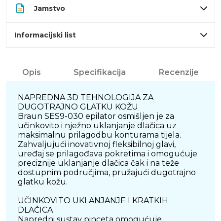
Jamstvo
Informacijski list
Opis
Specifikacija
Recenzije
NAPREDNA 3D TEHNOLOGIJA ZA
DUGOTRAJNO GLATKU KOŽU
Braun SES9-030 epilator osmišljen je za
učinkovito i nježno uklanjanje dlačica uz
maksimalnu prilagodbu konturama tijela.
Zahvaljujući inovativnoj fleksibilnoj glavi,
uređaj se prilagođava pokretima i omogućuje
preciznije uklanjanje dlačica čak i na teže
dostupnim područjima, pružajući dugotrajno
glatku kožu.
UČINKOVITO UKLANJANJE I KRATKIH
DLAČICA
Napredni sustav pinceta omogućuje