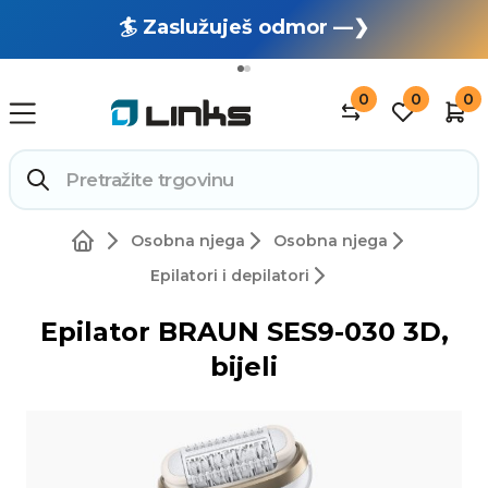
🏄 Zaslužuješ odmor —❯
🔥 OUTLET: TOTALNA RASPRODAJA —❯
0
0
0
Osobna njega
Osobna njega
Epilatori i depilatori
Epilator BRAUN SES9-030 3D,
bijeli