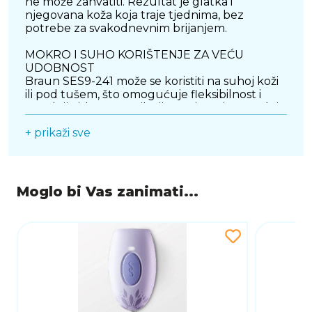
ne može zahvatiti. Rezultat je glatka i
njegovana koža koja traje tjednima, bez
potrebe za svakodnevnim brijanjem.
MOKRO I SUHO KORIŠTENJE ZA VEĆU
UDOBNOST
Braun SES9-241 može se koristiti na suhoj koži
ili pod tušem, što omogućuje fleksibilnost i
ugodnije iskustvo epilacije. Korištenje u toploj
vodi može pomoći smanjiti osjećaj nelagode
+ prikaži sve
tijekom tretmana.
BEŽIČAN RAD I ERGONOMSKI DIZAJN
Bežični rad omogućuje slobodu pokreta i
jednostavnije korištenje bez smetnji kabela.
Moglo bi Vas zanimati...
Ergonomski oblik osigurava sigurno i udobno
rukovanje, pružajući bolju kontrolu tijekom
epilacije.
ELEGANTAN IZGLED I KVALITETNA IZRADA
Moderan bijeli dizajn daje uređaju elegantan i
premium izgled, dok kvalitetna izrada
osigurava dugotrajnu pouzdanost i
svakodnevnu praktičnost.