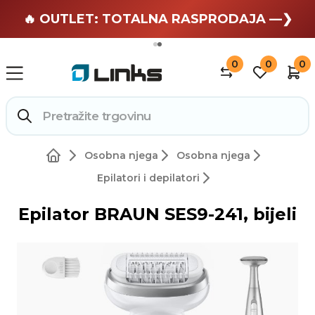
🏄 Zaslužuješ odmor —❯
🔥 OUTLET: TOTALNA RASPRODAJA —❯
0
0
0
Osobna njega
Osobna njega
Epilatori i depilatori
Epilator BRAUN SES9-241, bijeli