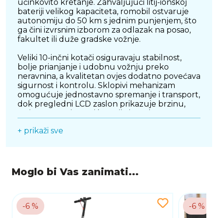
učinkovito kretanje. Zahvaljujući litij-ionskoj
bateriji velikog kapaciteta, romobil ostvaruje
autonomiju do 50 km s jednim punjenjem, što
ga čini izvrsnim izborom za odlazak na posao,
fakultet ili duže gradske vožnje.
Veliki 10-inčni kotači osiguravaju stabilnost,
bolje prianjanje i udobnu vožnju preko
neravnina, a kvalitetan ovjes dodatno povećava
sigurnost i kontrolu. Sklopivi mehanizam
omogućuje jednostavno spremanje i transport,
dok pregledni LCD zaslon prikazuje brzinu,
razinu napunjenosti baterije i ostale važne
informacije tijekom vožnje. Povezivanje s
+ prikaži sve
mobilnom aplikacijom omogućuje dodatnu
kontrolu postavki i praćenje rada romobila, a
funkcija tempomata povećava udobnost na
duljim dionicama.
Moglo bi Vas zanimati...
Čvrsta konstrukcija, moderna tamnosiva
završna obrada i nosivost do 120 kg čine MS
ENERGY Mentor 500 odličnim izborom za
svakodnevnu gradsku mobilnost. Kombinacija
-6 %
-6 %
dugog dometa, snažnog motora i naprednih