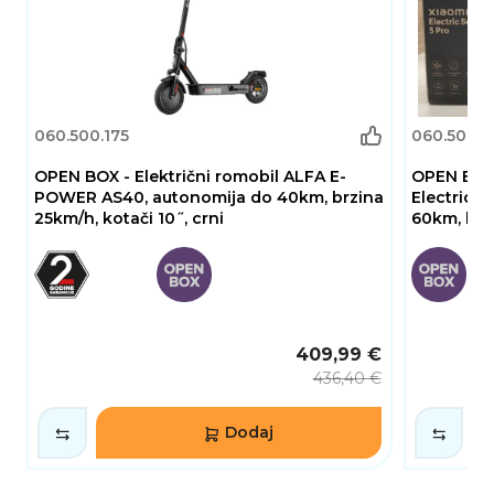
funkcija pruža sigurno, udobno i učinkovito
iskustvo vožnje za sve korisnike koji žele
pouzdano električno prijevozno sredstvo.
060.500.175
060.500.1
OPEN BOX - Električni romobil ALFA E-
OPEN BOX 
POWER AS40, autonomija do 40km, brzina
Electric S
25km/h, kotači 10˝, crni
60km, brz
409,99 €
436,40 €
Dodaj