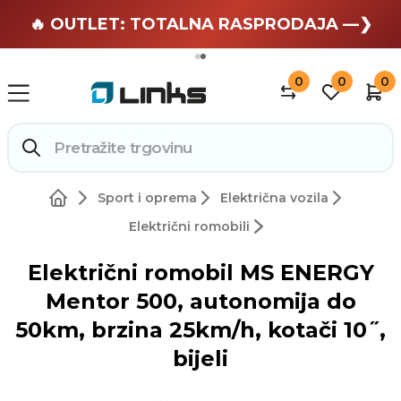
🏄 Zaslužuješ odmor —❯
🔥 OUTLET: TOTALNA RASPRODAJA —❯
0
0
0
Sport i oprema
Električna vozila
Električni romobili
Električni romobil MS ENERGY
Mentor 500, autonomija do
50km, brzina 25km/h, kotači 10˝,
bijeli