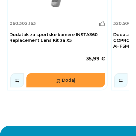
060.302.163
320.500.1
Dodatak za sportske kamere INSTA360
Dodatak z
Replacement Lens Kit za X5
GOPRO, He
AHFSM-001
35,99 €
Dodaj