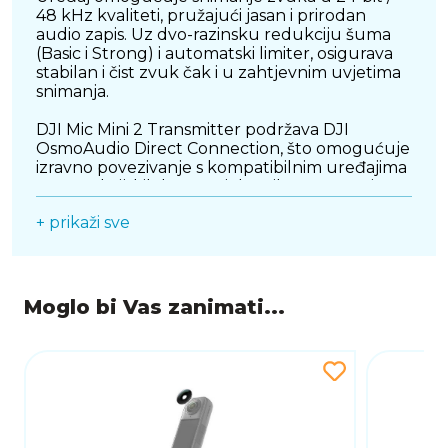
48 kHz kvaliteti, pružajući jasan i prirodan
audio zapis. Uz dvo-razinsku redukciju šuma
(Basic i Strong) i automatski limiter, osigurava
stabilan i čist zvuk čak i u zahtjevnim uvjetima
snimanja.
DJI Mic Mini 2 Transmitter podržava DJI
OsmoAudio Direct Connection, što omogućuje
izravno povezivanje s kompatibilnim uređajima
poput akcijskih kamera i drugih DJI uređaja –
bez potrebe za prijemnikom u određenim
+ prikaži sve
situacijama.
Uz mogućnost odabira tri zvučna profila
(Regular, Rich, Bright), korisnik može
prilagoditi ton glasa ovisno o scenariju
Moglo bi Vas zanimati...
snimanja. Stabilan bežični prijenos omogućuje
pouzdan rad na većim udaljenostima, što ga
čini pogodnim za različite produkcijske uvjete.
Baterija pruža do 11,5 sati rada, što je dovoljno
za cjelodnevno snimanje bez prekida.