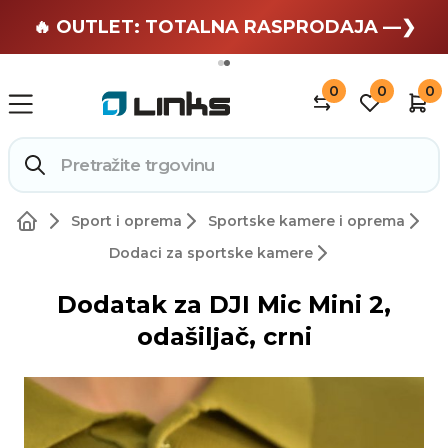
🏄 Zaslužuješ odmor —❯
🔥 OUTLET: TOTALNA RASPRODAJA —❯
0
0
0
Sport i oprema
Sportske kamere i oprema
Dodaci za sportske kamere
Dodatak za DJI Mic Mini 2,
odašiljač, crni