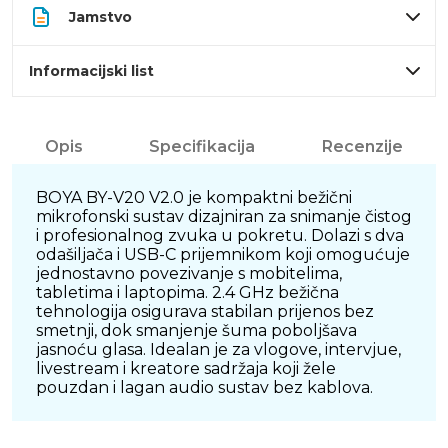
Jamstvo
Informacijski list
Opis
Specifikacija
Recenzije
BOYA BY-V20 V2.0 je kompaktni bežični
mikrofonski sustav dizajniran za snimanje čistog
i profesionalnog zvuka u pokretu. Dolazi s dva
odašiljača i USB-C prijemnikom koji omogućuje
jednostavno povezivanje s mobitelima,
tabletima i laptopima. 2.4 GHz bežična
tehnologija osigurava stabilan prijenos bez
smetnji, dok smanjenje šuma poboljšava
jasnoću glasa. Idealan je za vlogove, intervjue,
livestream i kreatore sadržaja koji žele
pouzdan i lagan audio sustav bez kablova.