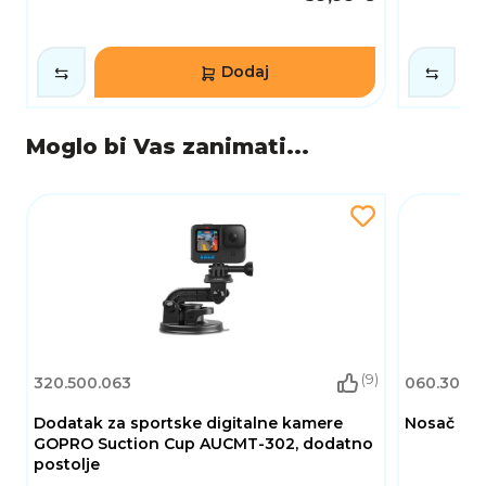
Dodaj
Moglo bi Vas zanimati...
(9)
320.500.063
060.302.0
Dodatak za sportske digitalne kamere
Nosač GOR
GOPRO Suction Cup AUCMT-302, dodatno
postolje