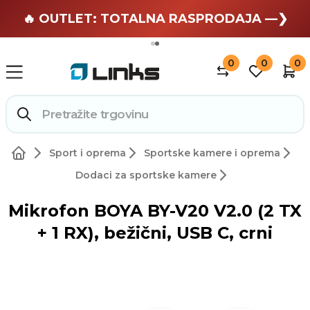
🏄 Zaslužuješ odmor —❯
🔥 OUTLET: TOTALNA RASPRODAJA —❯
0
0
0
Sport i oprema
Sportske kamere i oprema
Dodaci za sportske kamere
Mikrofon BOYA BY-V20 V2.0 (2 TX
+ 1 RX), bežični, USB C, crni