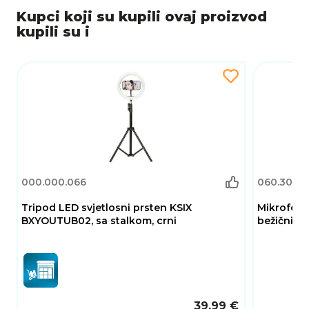
Kupci koji su kupili ovaj proizvod
kupili su i
000.000.066
060.302.2
Tripod LED svjetlosni prsten KSIX
Mikrofon B
BXYOUTUB02, sa stalkom, crni
bežični, cr
39,99 €