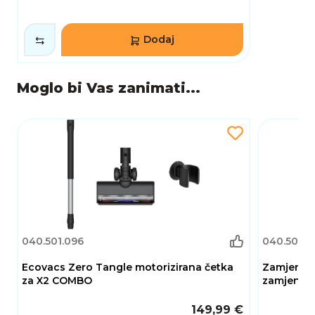
Dodaj
Moglo bi Vas zanimati...
040.501.096
040.505.1
Ecovacs Zero Tangle motorizirana četka
Zamjenski
za X2 COMBO
zamjenskih
149,99 €