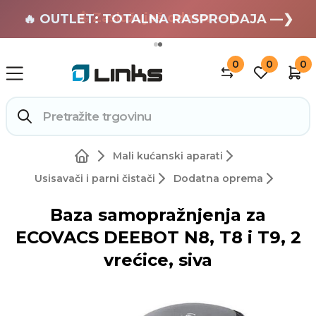
🏄 Zaslužuješ odmor —❯
🔥 OUTLET: TOTALNA RASPRODAJA —❯
0
0
0
Mali kućanski aparati
Usisavači i parni čistači
Dodatna oprema
Baza samopražnjenja za
ECOVACS DEEBOT N8, T8 i T9, 2
vrećice, siva