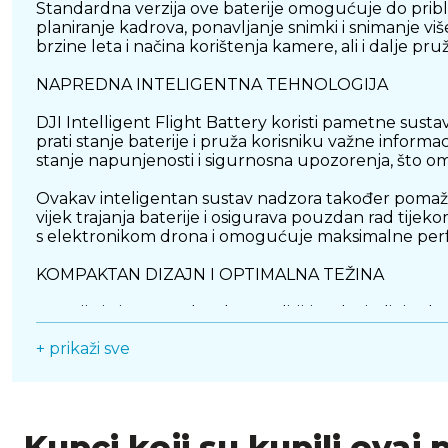
Standardna verzija ove baterije omogućuje do prib
planiranje kadrova, ponavljanje snimki i snimanje vi
brzine leta i načina korištenja kamere, ali i dalje p
NAPREDNA INTELIGENTNA TEHNOLOGIJA
DJI Intelligent Flight Battery koristi pametne sust
prati stanje baterije i pruža korisniku važne inform
stanje napunjenosti i sigurnosna upozorenja, što om
Ovakav inteligentan sustav nadzora također pomaže 
vijek trajanja baterije i osigurava pouzdan rad tije
s elektronikom drona i omogućuje maksimalne perf
KOMPAKTAN DIZAJN I OPTIMALNA TEŽINA
Baterija je izrađena kao lagana litij-ionska jedinica
baterije iznosi približno 71 gram, što omogućuje da
+ prikaži sve
male mase jer omogućuje stabilan let i učinkovitu p
Baterija radi u preporučenom temperaturnom raspon
bilo da se radi o toplim ljetnim danima ili hladniji
putovanja.
Kupci koji su kupili ovaj 