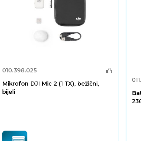
010.398.025
011
Mikrofon DJI Mic 2 (1 TX), bežični,
bijeli
Bat
23