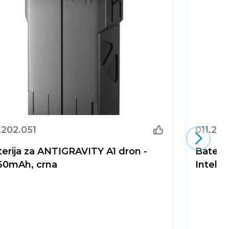
.202.051
011.20
erija za ANTIGRAVITY A1 dron -
Baterij
60mAh, crna
Intelli