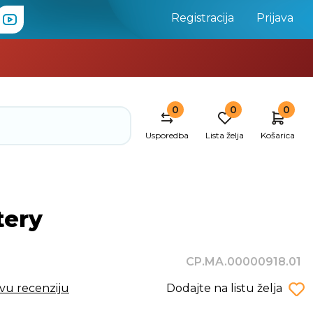
Registracija
Prijava
0
0
0
Usporedba
Lista želja
Košarica
tery
CP.MA.00000918.01
rvu recenziju
Dodajte na listu želja