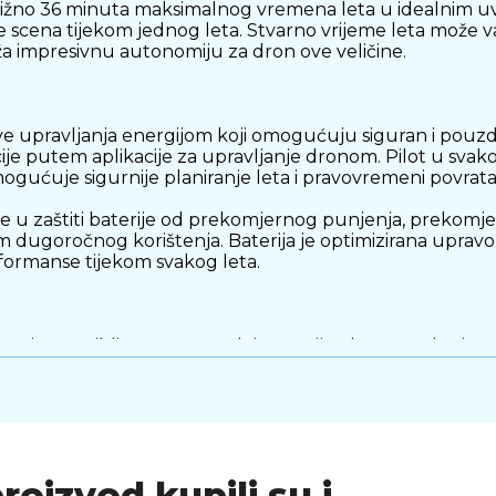
ližno 36 minuta maksimalnog vremena leta u idealnim uvj
še scena tijekom jednog leta. Stvarno vrijeme leta može v
ruža impresivnu autonomiju za dron ove veličine.
ave upravljanja energijom koji omogućuju siguran i pouzda
acije putem aplikacije za upravljanje dronom. Pilot u sva
ogućuje sigurnije planiranje leta i pravovremeni povrat
u zaštiti baterije od prekomjernog punjenja, prekomjer
kom dugoročnog korištenja. Baterija je optimizirana upravo
ormanse tijekom svakog leta.
 kapaciteta približno 2788 mAh i energije oko 19.5 Wh, čime
 dron i dalje zadrži svoju kompaktnu konstrukciju i mobi
otrošnju energije.
u punjenja od približno 5 do 40 °C, čime je osigurana p
m vremenskim uvjetima. Ova prilagodljivost čini je odlični
proizvod kupili su i