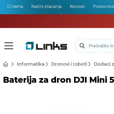
O nama
Načini plaćanja
Novosti
Poslovnic
Informatika
Dronovi i roboti
Dodaci 
Baterija za dron DJI Mini 5