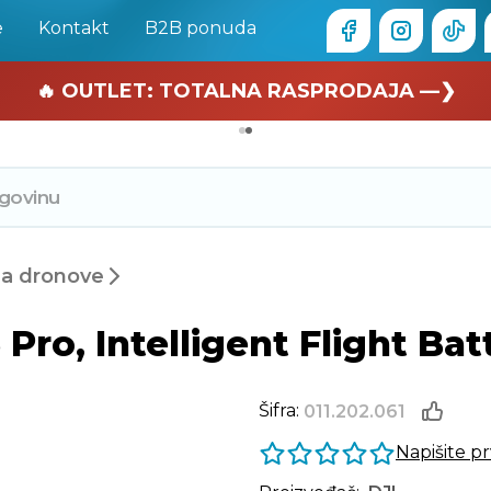
e
Kontakt
B2B ponuda
🏄 Zaslužuješ odmor —❯
🔥 OUTLET: TOTALNA RASPRODAJA —❯
za dronove
 Pro, Intelligent Flight Bat
Šifra:
011.202.061
Napišite p