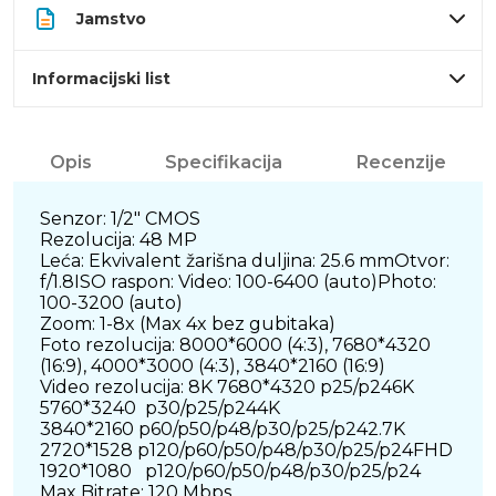
Jamstvo
Informacijski list
Opis
Specifikacija
Recenzije
Senzor: 1/2" CMOS
Rezolucija: 48 MP
Leća: Ekvivalent žarišna duljina: 25.6 mmOtvor:
f/1.8ISO raspon: Video: 100-6400 (auto)Photo:
100-3200 (auto)
Zoom: 1-8x (Max 4x bez gubitaka)
Foto rezolucija: 8000*6000 (4:3), 7680*4320
(16:9), 4000*3000 (4:3), 3840*2160 (16:9)
Video rezolucija: 8K 7680*4320 p25/p246K
5760*3240 p30/p25/p244K
3840*2160 p60/p50/p48/p30/p25/p242.7K
2720*1528 p120/p60/p50/p48/p30/p25/p24FHD
1920*1080 p120/p60/p50/p48/p30/p25/p24
Max Bitrate: 120 Mbps