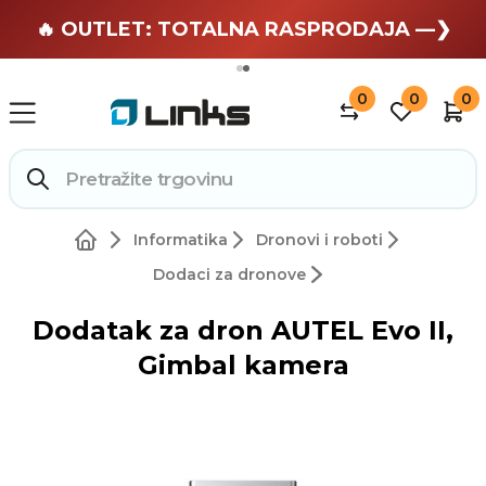
🏄 Zaslužuješ odmor —❯
🔥 OUTLET: TOTALNA RASPRODAJA —❯
0
0
0
Informatika
Dronovi i roboti
Dodaci za dronove
Dodatak za dron AUTEL Evo II,
Gimbal kamera